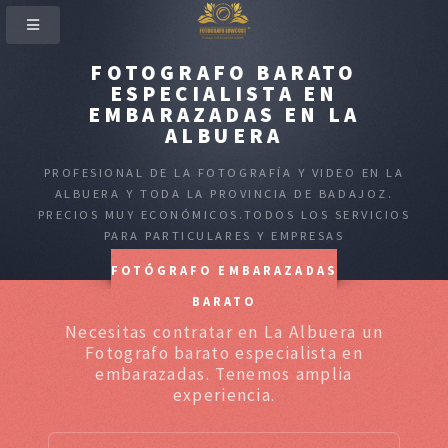
FOTOGRAFO BARATO
ESPECIALISTA EN
EMBARAZADAS EN LA
ALBUERA
PROFESIONAL DE LA FOTOGRAFÍA Y VIDEO EN LA
ALBUERA Y TODA LA PROVINCIA DE BADAJOZ.
PRECIOS MUY ECONÓMICOS.TODOS LOS SERVICIOS
PARA PARTICULARES Y EMPRESAS
FOTÓGRAFO EMBARAZADAS
BARATO
Necesitas contratar en La Albuera un
Fotografo barato especialista en
embarazadas. Tenemos amplia
experiencia.