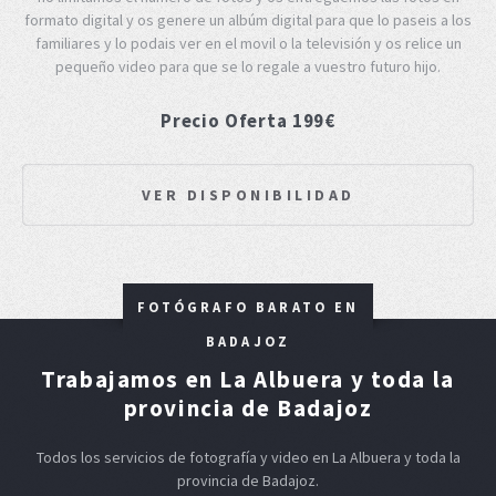
formato digital y os genere un albúm digital para que lo paseis a los
familiares y lo podais ver en el movil o la televisión y os relice un
pequeño video para que se lo regale a vuestro futuro hijo.
Precio Oferta 199€
VER DISPONIBILIDAD
FOTÓGRAFO BARATO EN
BADAJOZ
Trabajamos en La Albuera y toda la
provincia de Badajoz
Todos los servicios de fotografía y video en La Albuera y toda la
provincia de Badajoz.