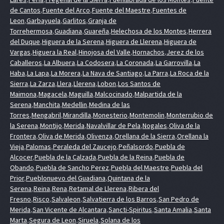
de Cantos
,
Fuente del Arco
,
Fuente del Maestre
,
Fuentes de
Leon
,
Garbayuela
,
Garlitos
,
Granja de
Torrehermosa
,
Guadiana
,
Guareña
,
Helechosa de los Montes
,
Herrera
del Duque
,
Higuera de la Serena
,
Higuera de Llerena
,
Higuera de
Vargas
,
Higuera la Real
,
Hinojosa del Valle
,
Hornachos
,
Jerez de los
Caballeros
,
La Albuera
,
La Codosera
,
La Coronada
,
La Garrovilla
,
La
Haba
,
La Lapa
,
La Morera
,
La Nava de Santiago
,
La Parra
,
La Roca de la
Sierra
,
La Zarza
,
Llera
,
Llerena
,
Lobon
,
Los Santos de
Maimona
,
Magacela
,
Maguilla
,
Malcocinado
,
Malpartida de la
Serena
,
Manchita
,
Medellin
,
Medina de las
Torres
,
Mengabril
,
Mirandilla
,
Monesterio
,
Montemolin
,
Monterrubio de
la Serena
,
Montijo
,
Merida
,
Navalvillar de Pela
,
Nogales
,
Oliva de la
Frontera
,
Oliva de Merida
,
Olivenza
,
Orellana de la Sierra
,
Orellana la
Vieja
,
Palomas
,
Peraleda del Zaucejo
,
Peñalsordo
,
Puebla de
Alcocer
,
Puebla de la Calzada
,
Puebla de la Reina
,
Puebla de
Obando
,
Puebla de Sancho Perez
,
Puebla del Maestre
,
Puebla del
Prior
,
Pueblonuevo del Guadiana
,
Quintana de la
Serena
,
Reina
,
Rena
,
Retamal de Llerena
,
Ribera del
Fresno
,
Risco
,
Salvaleon
,
Salvatierra de los Barros
,
San Pedro de
Merida
,
San Vicente de Alcantara
,
Sancti-Spiritus
,
Santa Amalia
,
Santa
Marta
,
Segura de Leon
,
Siruela
,
Solana de los