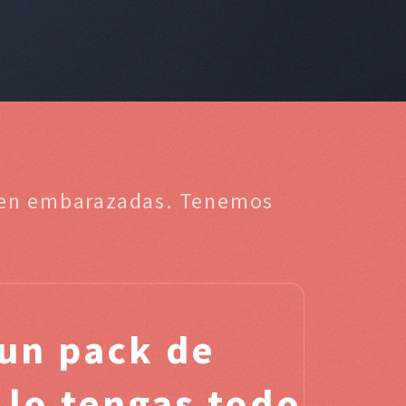
a en embarazadas. Tenemos
un pack de
 lo tengas todo