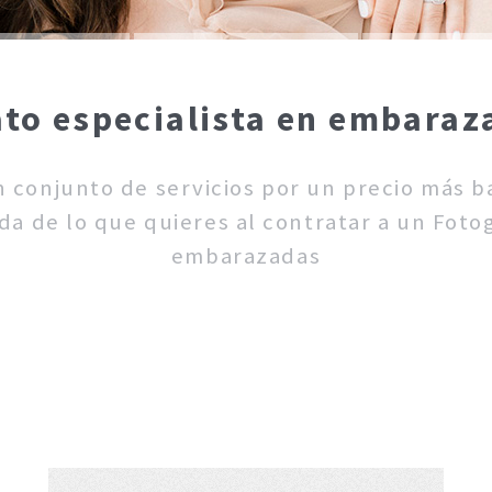
to especialista en embaraz
un conjunto de servicios por un precio más 
da de lo que quieres al contratar a un Fotog
embarazadas