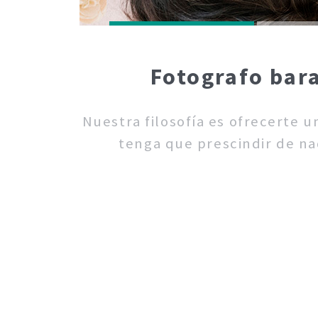
Fotografo bara
Nuestra filosofía es ofrecerte 
tenga que prescindir de na