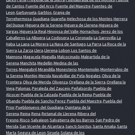
de Cantos
,
Fuente del Arco
,
Fuente del Maestre
,
Fuentes de
Leon
,
Garbayuela
,
Garlitos
,
Granja de
Torrehermosa
,
Guadiana
,
Guareña
,
Helechosa de los Montes
,
Herrera
del Duque
,
Higuera de la Serena
,
Higuera de Llerena
,
Higuera de
Vargas
,
Higuera la Real
,
Hinojosa del Valle
,
Hornachos
,
Jerez de los
Caballeros
,
La Albuera
,
La Codosera
,
La Coronada
,
La Garrovilla
,
La
Haba
,
La Lapa
,
La Morera
,
La Nava de Santiago
,
La Parra
,
La Roca de la
Sierra
,
La Zarza
,
Llera
,
Llerena
,
Lobon
,
Los Santos de
Maimona
,
Magacela
,
Maguilla
,
Malcocinado
,
Malpartida de la
Serena
,
Manchita
,
Medellin
,
Medina de las
Torres
,
Mengabril
,
Mirandilla
,
Monesterio
,
Montemolin
,
Monterrubio de
la Serena
,
Montijo
,
Merida
,
Navalvillar de Pela
,
Nogales
,
Oliva de la
Frontera
,
Oliva de Merida
,
Olivenza
,
Orellana de la Sierra
,
Orellana la
Vieja
,
Palomas
,
Peraleda del Zaucejo
,
Peñalsordo
,
Puebla de
Alcocer
,
Puebla de la Calzada
,
Puebla de la Reina
,
Puebla de
Obando
,
Puebla de Sancho Perez
,
Puebla del Maestre
,
Puebla del
Prior
,
Pueblonuevo del Guadiana
,
Quintana de la
Serena
,
Reina
,
Rena
,
Retamal de Llerena
,
Ribera del
Fresno
,
Risco
,
Salvaleon
,
Salvatierra de los Barros
,
San Pedro de
Merida
,
San Vicente de Alcantara
,
Sancti-Spiritus
,
Santa Amalia
,
Santa
Marta
,
Segura de Leon
,
Siruela
,
Solana de los