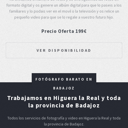
formato digital y os genere un albúm digital para que lo paseis a los
familiares y lo podais ver en el movil o la televisión y os relice un
pequeño video para que se lo regale a vuestro futuro hijo.
Precio Oferta 199€
VER DISPONIBILIDAD
FOTÓGRAFO BARATO EN
BADAJOZ
Trabajamos en Higuera la Real y toda
la provincia de Badajoz
Todos los servicios de fotografía y video en Higuera la Real y toda
la provincia de Badajoz.