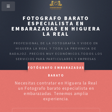
FOTOGRAFO BARATO
ESPECIALISTA EN
EMBARAZADAS EN HIGUERA
LA REAL
PROFESIONAL DE LA FOTOGRAFÍA Y VIDEO EN
HIGUERA LA REAL Y TODA LA PROVINCIA DE
BADAJOZ. PRECIOS MUY ECONÓMICOS.TODOS LOS
SERVICIOS PARA PARTICULARES Y EMPRESAS
FOTÓGRAFO EMBARAZADAS
BARATO
Necesitas contratar en Higuera la Real
un Fotografo barato especialista en
embarazadas. Tenemos amplia
experiencia.