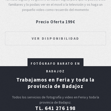
familiares y lo podais ver en el movil o la televisión y os haga un
pequeño video como recuerdo del momento
Precio Oferta 199€
VER DISPONIBILIDAD
FOTÓGRAFO BARATO EN
BADAJOZ
Trabajamos en Feria y toda la
provincia de Badajoz
Todos los servicios de fotografía y video en Feria y toda la
provincia de Badajoz.
TL. 641 276 198