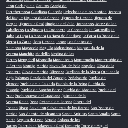
Leon
,
Garbayuela
,
Garlitos
,
Granja de
Torrehermosa
,
Guadiana
,
Guareña
,
Helechosa de los Montes
,
Herrera
del Duque
,
Higuera de la Serena
,
Higuera de Llerena
,
Higuera de
Vargas
,
Higuera la Real
,
Hinojosa del Valle
,
Hornachos
,
Jerez de los
Caballeros
,
La Albuera
,
La Codosera
,
La Coronada
,
La Garrovilla
,
La
Haba
,
La Lapa
,
La Morera
,
La Nava de Santiago
,
La Parra
,
La Roca de la
Sierra
,
La Zarza
,
Llera
,
Llerena
,
Lobon
,
Los Santos de
Maimona
,
Magacela
,
Maguilla
,
Malcocinado
,
Malpartida de la
Serena
,
Manchita
,
Medellin
,
Medina de las
Torres
,
Mengabril
,
Mirandilla
,
Monesterio
,
Montemolin
,
Monterrubio de
la Serena
,
Montijo
,
Merida
,
Navalvillar de Pela
,
Nogales
,
Oliva de la
Frontera
,
Oliva de Merida
,
Olivenza
,
Orellana de la Sierra
,
Orellana la
Vieja
,
Palomas
,
Peraleda del Zaucejo
,
Peñalsordo
,
Puebla de
Alcocer
,
Puebla de la Calzada
,
Puebla de la Reina
,
Puebla de
Obando
,
Puebla de Sancho Perez
,
Puebla del Maestre
,
Puebla del
Prior
,
Pueblonuevo del Guadiana
,
Quintana de la
Serena
,
Reina
,
Rena
,
Retamal de Llerena
,
Ribera del
Fresno
,
Risco
,
Salvaleon
,
Salvatierra de los Barros
,
San Pedro de
Merida
,
San Vicente de Alcantara
,
Sancti-Spiritus
,
Santa Amalia
,
Santa
Marta
,
Segura de Leon
,
Siruela
,
Solana de los
Barros
,
Talarrubias
,
Talavera la Real
,
Tamurejo
,
Torre de Miguel