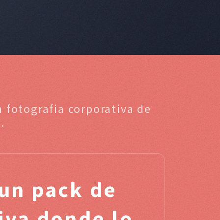
n fotografia corporativa de
.
un pack de
tiva donde lo