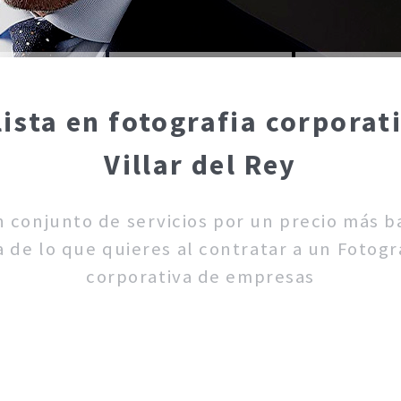
lista en fotografia corporat
Villar del Rey
un conjunto de servicios por un precio más 
 de lo que quieres al contratar a un Fotogra
corporativa de empresas