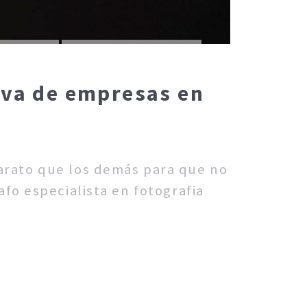
iva de empresas en
barato que los demás para que no
fo especialista en fotografia