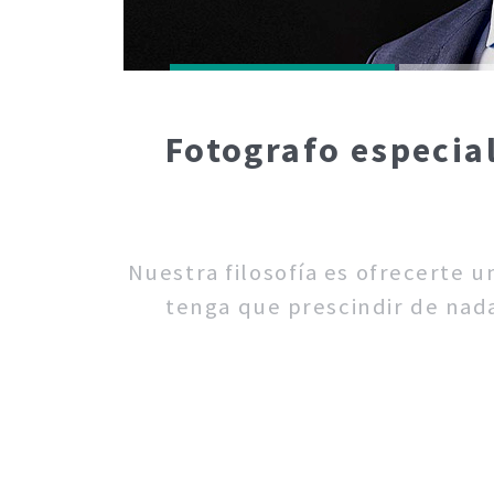
Fotografo especia
Nuestra filosofía es ofrecerte 
tenga que prescindir de nada