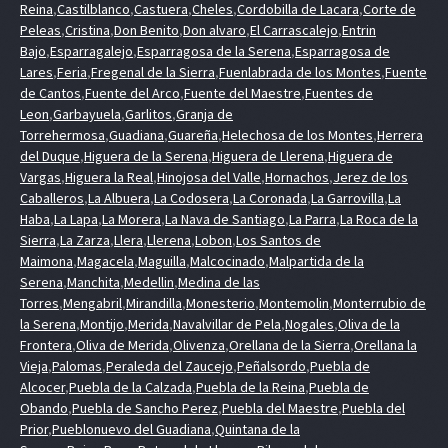
Reina
,
Castilblanco
,
Castuera
,
Cheles
,
Cordobilla de Lacara
,
Corte de
Peleas
,
Cristina
,
Don Benito
,
Don alvaro
,
El Carrascalejo
,
Entrin
Bajo
,
Esparragalejo
,
Esparragosa de la Serena
,
Esparragosa de
Lares
,
Feria
,
Fregenal de la Sierra
,
Fuenlabrada de los Montes
,
Fuente
de Cantos
,
Fuente del Arco
,
Fuente del Maestre
,
Fuentes de
Leon
,
Garbayuela
,
Garlitos
,
Granja de
Torrehermosa
,
Guadiana
,
Guareña
,
Helechosa de los Montes
,
Herrera
del Duque
,
Higuera de la Serena
,
Higuera de Llerena
,
Higuera de
Vargas
,
Higuera la Real
,
Hinojosa del Valle
,
Hornachos
,
Jerez de los
Caballeros
,
La Albuera
,
La Codosera
,
La Coronada
,
La Garrovilla
,
La
Haba
,
La Lapa
,
La Morera
,
La Nava de Santiago
,
La Parra
,
La Roca de la
Sierra
,
La Zarza
,
Llera
,
Llerena
,
Lobon
,
Los Santos de
Maimona
,
Magacela
,
Maguilla
,
Malcocinado
,
Malpartida de la
Serena
,
Manchita
,
Medellin
,
Medina de las
Torres
,
Mengabril
,
Mirandilla
,
Monesterio
,
Montemolin
,
Monterrubio de
la Serena
,
Montijo
,
Merida
,
Navalvillar de Pela
,
Nogales
,
Oliva de la
Frontera
,
Oliva de Merida
,
Olivenza
,
Orellana de la Sierra
,
Orellana la
Vieja
,
Palomas
,
Peraleda del Zaucejo
,
Peñalsordo
,
Puebla de
Alcocer
,
Puebla de la Calzada
,
Puebla de la Reina
,
Puebla de
Obando
,
Puebla de Sancho Perez
,
Puebla del Maestre
,
Puebla del
Prior
,
Pueblonuevo del Guadiana
,
Quintana de la