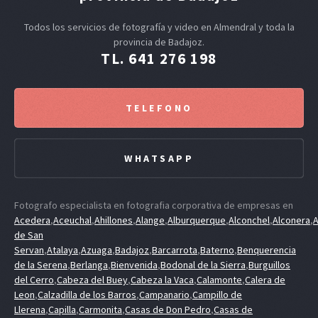
Todos los servicios de fotografía y video en Almendral y toda la
provincia de Badajoz.
TL. 641 276 198
TELEFONO
WHATSAPP
Fotografo especialista en fotografia corporativa de empresas en
Acedera
,
Aceuchal
,
Ahillones
,
Alange
,
Alburquerque
,
Alconchel
,
Alconera
,
A
de San
Servan
,
Atalaya
,
Azuaga
,
Badajoz
,
Barcarrota
,
Baterno
,
Benquerencia
de la Serena
,
Berlanga
,
Bienvenida
,
Bodonal de la Sierra
,
Burguillos
del Cerro
,
Cabeza del Buey
,
Cabeza la Vaca
,
Calamonte
,
Calera de
Leon
,
Calzadilla de los Barros
,
Campanario
,
Campillo de
Llerena
,
Capilla
,
Carmonita
,
Casas de Don Pedro
,
Casas de