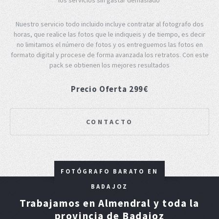
Nuestro servicio todo incluido incluye contratar al fotografo dos
horas, que realice las fotos que le indiqueis y de tiempo, es decir
no limitamos el número de fotos y os entreguemos las fotos en
formato digital y procese de forma avanzada los retratos. Con este
pack se obtienen los mejores resultados
Precio Oferta 299€
CONTACTO
FOTÓGRAFO BARATO EN
BADAJOZ
Trabajamos en Almendral y toda la
provincia de Badajoz