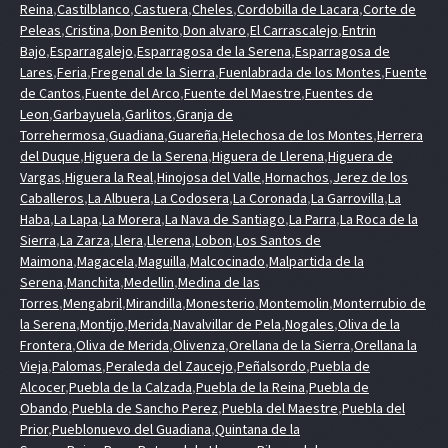
Reina
,
Castilblanco
,
Castuera
,
Cheles
,
Cordobilla de Lacara
,
Corte de
Peleas
,
Cristina
,
Don Benito
,
Don alvaro
,
El Carrascalejo
,
Entrin
Bajo
,
Esparragalejo
,
Esparragosa de la Serena
,
Esparragosa de
Lares
,
Feria
,
Fregenal de la Sierra
,
Fuenlabrada de los Montes
,
Fuente
de Cantos
,
Fuente del Arco
,
Fuente del Maestre
,
Fuentes de
Leon
,
Garbayuela
,
Garlitos
,
Granja de
Torrehermosa
,
Guadiana
,
Guareña
,
Helechosa de los Montes
,
Herrera
del Duque
,
Higuera de la Serena
,
Higuera de Llerena
,
Higuera de
Vargas
,
Higuera la Real
,
Hinojosa del Valle
,
Hornachos
,
Jerez de los
Caballeros
,
La Albuera
,
La Codosera
,
La Coronada
,
La Garrovilla
,
La
Haba
,
La Lapa
,
La Morera
,
La Nava de Santiago
,
La Parra
,
La Roca de la
Sierra
,
La Zarza
,
Llera
,
Llerena
,
Lobon
,
Los Santos de
Maimona
,
Magacela
,
Maguilla
,
Malcocinado
,
Malpartida de la
Serena
,
Manchita
,
Medellin
,
Medina de las
Torres
,
Mengabril
,
Mirandilla
,
Monesterio
,
Montemolin
,
Monterrubio de
la Serena
,
Montijo
,
Merida
,
Navalvillar de Pela
,
Nogales
,
Oliva de la
Frontera
,
Oliva de Merida
,
Olivenza
,
Orellana de la Sierra
,
Orellana la
Vieja
,
Palomas
,
Peraleda del Zaucejo
,
Peñalsordo
,
Puebla de
Alcocer
,
Puebla de la Calzada
,
Puebla de la Reina
,
Puebla de
Obando
,
Puebla de Sancho Perez
,
Puebla del Maestre
,
Puebla del
Prior
,
Pueblonuevo del Guadiana
,
Quintana de la