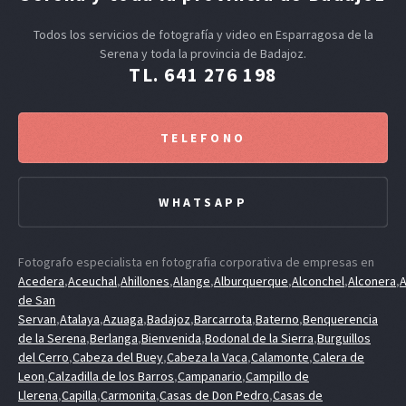
Todos los servicios de fotografía y video en Esparragosa de la
Serena y toda la provincia de Badajoz.
TL. 641 276 198
TELEFONO
WHATSAPP
Fotografo especialista en fotografia corporativa de empresas en
Acedera
,
Aceuchal
,
Ahillones
,
Alange
,
Alburquerque
,
Alconchel
,
Alconera
,
A
de San
Servan
,
Atalaya
,
Azuaga
,
Badajoz
,
Barcarrota
,
Baterno
,
Benquerencia
de la Serena
,
Berlanga
,
Bienvenida
,
Bodonal de la Sierra
,
Burguillos
del Cerro
,
Cabeza del Buey
,
Cabeza la Vaca
,
Calamonte
,
Calera de
Leon
,
Calzadilla de los Barros
,
Campanario
,
Campillo de
Llerena
,
Capilla
,
Carmonita
,
Casas de Don Pedro
,
Casas de