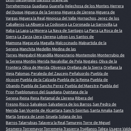
Torrehermosa
,
Guadiana
,
Guareña
,
Helechosa de los Montes
,
Herrera
del Duque
,
Higuera de la Serena
,
Higuera de Llerena
,
Higuera de
Vargas
,
Higuera la Real
,
Hinojosa del Valle
,
Hornachos
,
Jerez de los
Caballeros
,
La Albuera
,
La Codosera
,
La Coronada
,
La Garrovilla
,
La
Haba
,
La Lapa
,
La Morera
,
La Nava de Santiago
,
La Parra
,
La Roca de la
Sierra
,
La Zarza
,
Llera
,
Llerena
,
Lobon
,
Los Santos de
Maimona
,
Magacela
,
Maguilla
,
Malcocinado
,
Malpartida de la
Serena
,
Manchita
,
Medellin
,
Medina de las
Torres
,
Mengabril
,
Mirandilla
,
Monesterio
,
Montemolin
,
Monterrubio de
la Serena
,
Montijo
,
Merida
,
Navalvillar de Pela
,
Nogales
,
Oliva de la
Frontera
,
Oliva de Merida
,
Olivenza
,
Orellana de la Sierra
,
Orellana la
Vieja
,
Palomas
,
Peraleda del Zaucejo
,
Peñalsordo
,
Puebla de
Alcocer
,
Puebla de la Calzada
,
Puebla de la Reina
,
Puebla de
Obando
,
Puebla de Sancho Perez
,
Puebla del Maestre
,
Puebla del
Prior
,
Pueblonuevo del Guadiana
,
Quintana de la
Serena
,
Reina
,
Rena
,
Retamal de Llerena
,
Ribera del
Fresno
,
Risco
,
Salvaleon
,
Salvatierra de los Barros
,
San Pedro de
Merida
,
San Vicente de Alcantara
,
Sancti-Spiritus
,
Santa Amalia
,
Santa
Marta
,
Segura de Leon
,
Siruela
,
Solana de los
Barros
,
Talarrubias
,
Talavera la Real
,
Tamurejo
,
Torre de Miguel
Sesmero
,
Torremayor
,
Torremejia
,
Trasierra
,
Trujillanos
,
Taliga
,
Usagre
,
Vald