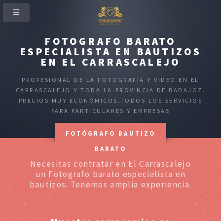
FOTOGRAFO BARATO
ESPECIALISTA EN BAUTIZOS
EN EL CARRASCALEJO
PROFESIONAL DE LA FOTOGRAFÍA Y VIDEO EN EL
CARRASCALEJO Y TODA LA PROVINCIA DE BADAJOZ.
PRECIOS MUY ECONÓMICOS.TODOS LOS SERVICIOS
PARA PARTICULARES Y EMPRESAS
FOTÓGRAFO BAUTIZO
BARATO
Necesitas contratar en El Carrascalejo
un Fotografo barato especialista en
bautizos. Tenemos amplia experiencia.