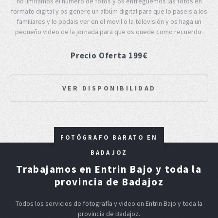
no limitamos el número de fotos y os entreguemos las fotos en
formato digital y os genere un albúm digital para que lo paseis a los
familiares y lo podais ver en el movil o la televisión y os haga un
pequeño video de la jornada para que os quede como recuerdo.
Precio Oferta 199€
VER DISPONIBILIDAD
FOTÓGRAFO BARATO EN
BADAJOZ
Trabajamos en Entrin Bajo y toda la
provincia de Badajoz
Todos los servicios de fotografía y video en Entrin Bajo y toda la
provincia de Badajoz.