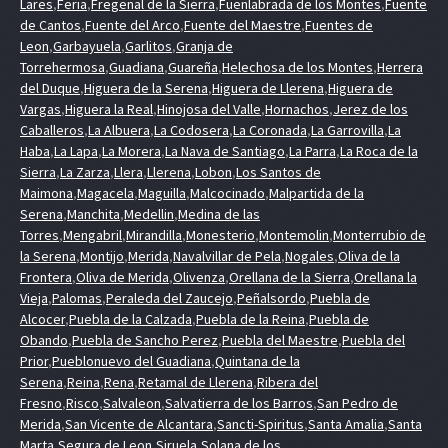
Lares
,
Feria
,
Fregenal de la Sierra
,
Fuenlabrada de los Montes
,
Fuente
de Cantos
,
Fuente del Arco
,
Fuente del Maestre
,
Fuentes de
Leon
,
Garbayuela
,
Garlitos
,
Granja de
Torrehermosa
,
Guadiana
,
Guareña
,
Helechosa de los Montes
,
Herrera
del Duque
,
Higuera de la Serena
,
Higuera de Llerena
,
Higuera de
Vargas
,
Higuera la Real
,
Hinojosa del Valle
,
Hornachos
,
Jerez de los
Caballeros
,
La Albuera
,
La Codosera
,
La Coronada
,
La Garrovilla
,
La
Haba
,
La Lapa
,
La Morera
,
La Nava de Santiago
,
La Parra
,
La Roca de la
Sierra
,
La Zarza
,
Llera
,
Llerena
,
Lobon
,
Los Santos de
Maimona
,
Magacela
,
Maguilla
,
Malcocinado
,
Malpartida de la
Serena
,
Manchita
,
Medellin
,
Medina de las
Torres
,
Mengabril
,
Mirandilla
,
Monesterio
,
Montemolin
,
Monterrubio de
la Serena
,
Montijo
,
Merida
,
Navalvillar de Pela
,
Nogales
,
Oliva de la
Frontera
,
Oliva de Merida
,
Olivenza
,
Orellana de la Sierra
,
Orellana la
Vieja
,
Palomas
,
Peraleda del Zaucejo
,
Peñalsordo
,
Puebla de
Alcocer
,
Puebla de la Calzada
,
Puebla de la Reina
,
Puebla de
Obando
,
Puebla de Sancho Perez
,
Puebla del Maestre
,
Puebla del
Prior
,
Pueblonuevo del Guadiana
,
Quintana de la
Serena
,
Reina
,
Rena
,
Retamal de Llerena
,
Ribera del
Fresno
,
Risco
,
Salvaleon
,
Salvatierra de los Barros
,
San Pedro de
Merida
,
San Vicente de Alcantara
,
Sancti-Spiritus
,
Santa Amalia
,
Santa
Marta
,
Segura de Leon
,
Siruela
,
Solana de los