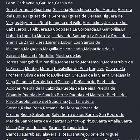
Leon
,
Garbayuela
,
Garlitos
,
Granja de
Torrehermosa
,
Guadiana
,
Guareña
,
Helechosa de los Montes
,
Herrera
del Duque
,
Higuera de la Serena
,
Higuera de Llerena
,
Higuera de
Vargas
,
Higuera la Real
,
Hinojosa del Valle
,
Hornachos
,
Jerez de los
Caballeros
,
La Albuera
,
La Codosera
,
La Coronada
,
La Garrovilla
,
La
Haba
,
La Lapa
,
La Morera
,
La Nava de Santiago
,
La Parra
,
La Roca de la
Sierra
,
La Zarza
,
Llera
,
Llerena
,
Lobon
,
Los Santos de
Maimona
,
Magacela
,
Maguilla
,
Malcocinado
,
Malpartida de la
Serena
,
Manchita
,
Medellin
,
Medina de las
Torres
,
Mengabril
,
Mirandilla
,
Monesterio
,
Montemolin
,
Monterrubio de
la Serena
,
Montijo
,
Merida
,
Navalvillar de Pela
,
Nogales
,
Oliva de la
Frontera
,
Oliva de Merida
,
Olivenza
,
Orellana de la Sierra
,
Orellana la
Vieja
,
Palomas
,
Peraleda del Zaucejo
,
Peñalsordo
,
Puebla de
Alcocer
,
Puebla de la Calzada
,
Puebla de la Reina
,
Puebla de
Obando
,
Puebla de Sancho Perez
,
Puebla del Maestre
,
Puebla del
Prior
,
Pueblonuevo del Guadiana
,
Quintana de la
Serena
,
Reina
,
Rena
,
Retamal de Llerena
,
Ribera del
Fresno
,
Risco
,
Salvaleon
,
Salvatierra de los Barros
,
San Pedro de
Merida
,
San Vicente de Alcantara
,
Sancti-Spiritus
,
Santa Amalia
,
Santa
Marta
,
Segura de Leon
,
Siruela
,
Solana de los
Barros
,
Talarrubias
,
Talavera la Real
,
Tamurejo
,
Torre de Miguel