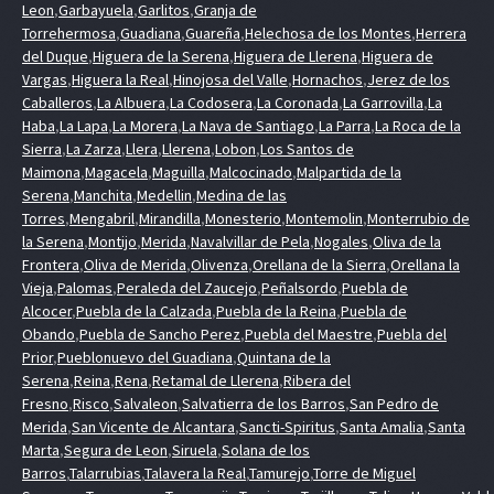
Leon
,
Garbayuela
,
Garlitos
,
Granja de
Torrehermosa
,
Guadiana
,
Guareña
,
Helechosa de los Montes
,
Herrera
del Duque
,
Higuera de la Serena
,
Higuera de Llerena
,
Higuera de
Vargas
,
Higuera la Real
,
Hinojosa del Valle
,
Hornachos
,
Jerez de los
Caballeros
,
La Albuera
,
La Codosera
,
La Coronada
,
La Garrovilla
,
La
Haba
,
La Lapa
,
La Morera
,
La Nava de Santiago
,
La Parra
,
La Roca de la
Sierra
,
La Zarza
,
Llera
,
Llerena
,
Lobon
,
Los Santos de
Maimona
,
Magacela
,
Maguilla
,
Malcocinado
,
Malpartida de la
Serena
,
Manchita
,
Medellin
,
Medina de las
Torres
,
Mengabril
,
Mirandilla
,
Monesterio
,
Montemolin
,
Monterrubio de
la Serena
,
Montijo
,
Merida
,
Navalvillar de Pela
,
Nogales
,
Oliva de la
Frontera
,
Oliva de Merida
,
Olivenza
,
Orellana de la Sierra
,
Orellana la
Vieja
,
Palomas
,
Peraleda del Zaucejo
,
Peñalsordo
,
Puebla de
Alcocer
,
Puebla de la Calzada
,
Puebla de la Reina
,
Puebla de
Obando
,
Puebla de Sancho Perez
,
Puebla del Maestre
,
Puebla del
Prior
,
Pueblonuevo del Guadiana
,
Quintana de la
Serena
,
Reina
,
Rena
,
Retamal de Llerena
,
Ribera del
Fresno
,
Risco
,
Salvaleon
,
Salvatierra de los Barros
,
San Pedro de
Merida
,
San Vicente de Alcantara
,
Sancti-Spiritus
,
Santa Amalia
,
Santa
Marta
,
Segura de Leon
,
Siruela
,
Solana de los
Barros
,
Talarrubias
,
Talavera la Real
,
Tamurejo
,
Torre de Miguel