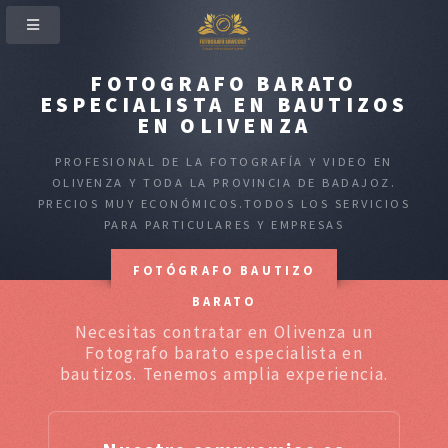
FOTOGRAFO BARATO
ESPECIALISTA EN BAUTIZOS
EN OLIVENZA
PROFESIONAL DE LA FOTOGRAFÍA Y VIDEO EN
OLIVENZA Y TODA LA PROVINCIA DE BADAJOZ.
PRECIOS MUY ECONÓMICOS.TODOS LOS SERVICIOS
PARA PARTICULARES Y EMPRESAS
FOTÓGRAFO BAUTIZO
BARATO
Necesitas contratar en Olivenza un
Fotografo barato especialista en
bautizos. Tenemos amplia experiencia.