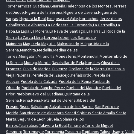
Torrehermosa
,
Guadiana
,
Guareña
,
Helechosa de los Montes
,
Herrera
del Duque
,
Higuera de la Serena
,
Higuera de Llerena
,
Higuera de
Vargas
,
Higuera la Real
,
Hinojosa del Valle
,
Hornachos
,
Jerez de los
Caballeros
,
La Albuera
,
La Codosera
,
La Coronada
,
La Garrovilla
,
La
Haba
,
La Lapa
,
La Morera
,
La Nava de Santiago
,
La Parra
,
La Roca de la
Sierra
,
La Zarza
,
Llera
,
Llerena
,
Lobon
,
Los Santos de
Maimona
,
Magacela
,
Maguilla
,
Malcocinado
,
Malpartida de la
Serena
,
Manchita
,
Medellin
,
Medina de las
Torres
,
Mengabril
,
Mirandilla
,
Monesterio
,
Montemolin
,
Monterrubio de
la Serena
,
Montijo
,
Merida
,
Navalvillar de Pela
,
Nogales
,
Oliva de la
Frontera
,
Oliva de Merida
,
Olivenza
,
Orellana de la Sierra
,
Orellana la
Vieja
,
Palomas
,
Peraleda del Zaucejo
,
Peñalsordo
,
Puebla de
Alcocer
,
Puebla de la Calzada
,
Puebla de la Reina
,
Puebla de
Obando
,
Puebla de Sancho Perez
,
Puebla del Maestre
,
Puebla del
Prior
,
Pueblonuevo del Guadiana
,
Quintana de la
Serena
,
Reina
,
Rena
,
Retamal de Llerena
,
Ribera del
Fresno
,
Risco
,
Salvaleon
,
Salvatierra de los Barros
,
San Pedro de
Merida
,
San Vicente de Alcantara
,
Sancti-Spiritus
,
Santa Amalia
,
Santa
Marta
,
Segura de Leon
,
Siruela
,
Solana de los
Barros
,
Talarrubias
,
Talavera la Real
,
Tamurejo
,
Torre de Miguel
Sesmero
,
Torremayor
,
Torremejia
,
Trasierra
,
Trujillanos
,
Taliga
,
Usagre
,
Vald