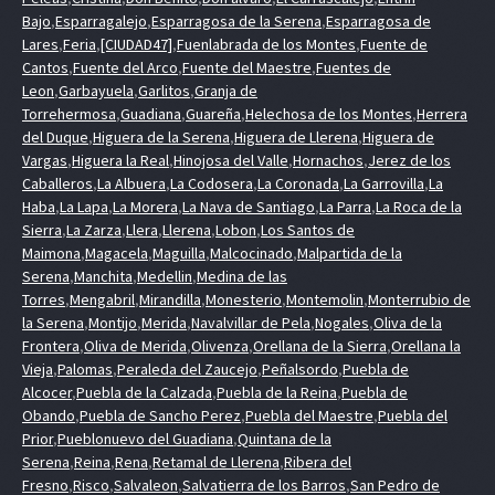
Bajo
,
Esparragalejo
,
Esparragosa de la Serena
,
Esparragosa de
Lares
,
Feria
,
[CIUDAD47]
,
Fuenlabrada de los Montes
,
Fuente de
Cantos
,
Fuente del Arco
,
Fuente del Maestre
,
Fuentes de
Leon
,
Garbayuela
,
Garlitos
,
Granja de
Torrehermosa
,
Guadiana
,
Guareña
,
Helechosa de los Montes
,
Herrera
del Duque
,
Higuera de la Serena
,
Higuera de Llerena
,
Higuera de
Vargas
,
Higuera la Real
,
Hinojosa del Valle
,
Hornachos
,
Jerez de los
Caballeros
,
La Albuera
,
La Codosera
,
La Coronada
,
La Garrovilla
,
La
Haba
,
La Lapa
,
La Morera
,
La Nava de Santiago
,
La Parra
,
La Roca de la
Sierra
,
La Zarza
,
Llera
,
Llerena
,
Lobon
,
Los Santos de
Maimona
,
Magacela
,
Maguilla
,
Malcocinado
,
Malpartida de la
Serena
,
Manchita
,
Medellin
,
Medina de las
Torres
,
Mengabril
,
Mirandilla
,
Monesterio
,
Montemolin
,
Monterrubio de
la Serena
,
Montijo
,
Merida
,
Navalvillar de Pela
,
Nogales
,
Oliva de la
Frontera
,
Oliva de Merida
,
Olivenza
,
Orellana de la Sierra
,
Orellana la
Vieja
,
Palomas
,
Peraleda del Zaucejo
,
Peñalsordo
,
Puebla de
Alcocer
,
Puebla de la Calzada
,
Puebla de la Reina
,
Puebla de
Obando
,
Puebla de Sancho Perez
,
Puebla del Maestre
,
Puebla del
Prior
,
Pueblonuevo del Guadiana
,
Quintana de la
Serena
,
Reina
,
Rena
,
Retamal de Llerena
,
Ribera del
Fresno
,
Risco
,
Salvaleon
,
Salvatierra de los Barros
,
San Pedro de