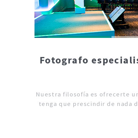
Fotografo especiali
Nuestra filosofía es ofrecerte 
tenga que prescindir de nada d