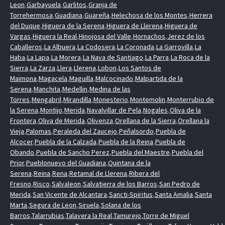
Leon
,
Garbayuela
,
Garlitos
,
Granja de
Torrehermosa
,
Guadiana
,
Guareña
,
Helechosa de los Montes
,
Herrera
del Duque
,
Higuera de la Serena
,
Higuera de Llerena
,
Higuera de
Vargas
,
Higuera la Real
,
Hinojosa del Valle
,
Hornachos
,
Jerez de los
Caballeros
,
La Albuera
,
La Codosera
,
La Coronada
,
La Garrovilla
,
La
Haba
,
La Lapa
,
La Morera
,
La Nava de Santiago
,
La Parra
,
La Roca de la
Sierra
,
La Zarza
,
Llera
,
Llerena
,
Lobon
,
Los Santos de
Maimona
,
Magacela
,
Maguilla
,
Malcocinado
,
Malpartida de la
Serena
,
Manchita
,
Medellin
,
Medina de las
Torres
,
Mengabril
,
Mirandilla
,
Monesterio
,
Montemolin
,
Monterrubio de
la Serena
,
Montijo
,
Merida
,
Navalvillar de Pela
,
Nogales
,
Oliva de la
Frontera
,
Oliva de Merida
,
Olivenza
,
Orellana de la Sierra
,
Orellana la
Vieja
,
Palomas
,
Peraleda del Zaucejo
,
Peñalsordo
,
Puebla de
Alcocer
,
Puebla de la Calzada
,
Puebla de la Reina
,
Puebla de
Obando
,
Puebla de Sancho Perez
,
Puebla del Maestre
,
Puebla del
Prior
,
Pueblonuevo del Guadiana
,
Quintana de la
Serena
,
Reina
,
Rena
,
Retamal de Llerena
,
Ribera del
Fresno
,
Risco
,
Salvaleon
,
Salvatierra de los Barros
,
San Pedro de
Merida
,
San Vicente de Alcantara
,
Sancti-Spiritus
,
Santa Amalia
,
Santa
Marta
,
Segura de Leon
,
Siruela
,
Solana de los
Barros
,
Talarrubias
,
Talavera la Real
,
Tamurejo
,
Torre de Miguel