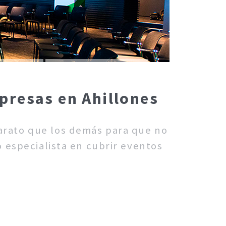
presas en Ahillones
barato que los demás para que no
 especialista en cubrir eventos