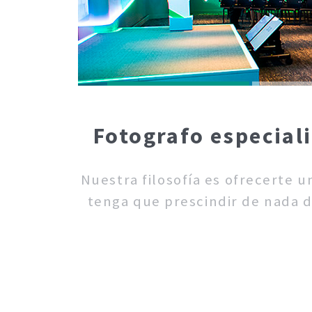
Fotografo especial
Nuestra filosofía es ofrecerte 
tenga que prescindir de nada d