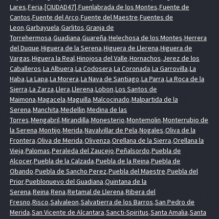
Lares
,
Feria
,
[CIUDAD47]
,
Fuenlabrada de los Montes
,
Fuente de
Cantos
,
Fuente del Arco
,
Fuente del Maestre
,
Fuentes de
Leon
,
Garbayuela
,
Garlitos
,
Granja de
Torrehermosa
,
Guadiana
,
Guareña
,
Helechosa de los Montes
,
Herrera
del Duque
,
Higuera de la Serena
,
Higuera de Llerena
,
Higuera de
Vargas
,
Higuera la Real
,
Hinojosa del Valle
,
Hornachos
,
Jerez de los
Caballeros
,
La Albuera
,
La Codosera
,
La Coronada
,
La Garrovilla
,
La
Haba
,
La Lapa
,
La Morera
,
La Nava de Santiago
,
La Parra
,
La Roca de la
Sierra
,
La Zarza
,
Llera
,
Llerena
,
Lobon
,
Los Santos de
Maimona
,
Magacela
,
Maguilla
,
Malcocinado
,
Malpartida de la
Serena
,
Manchita
,
Medellin
,
Medina de las
Torres
,
Mengabril
,
Mirandilla
,
Monesterio
,
Montemolin
,
Monterrubio de
la Serena
,
Montijo
,
Merida
,
Navalvillar de Pela
,
Nogales
,
Oliva de la
Frontera
,
Oliva de Merida
,
Olivenza
,
Orellana de la Sierra
,
Orellana la
Vieja
,
Palomas
,
Peraleda del Zaucejo
,
Peñalsordo
,
Puebla de
Alcocer
,
Puebla de la Calzada
,
Puebla de la Reina
,
Puebla de
Obando
,
Puebla de Sancho Perez
,
Puebla del Maestre
,
Puebla del
Prior
,
Pueblonuevo del Guadiana
,
Quintana de la
Serena
,
Reina
,
Rena
,
Retamal de Llerena
,
Ribera del
Fresno
,
Risco
,
Salvaleon
,
Salvatierra de los Barros
,
San Pedro de
Merida
,
San Vicente de Alcantara
,
Sancti-Spiritus
,
Santa Amalia
,
Santa