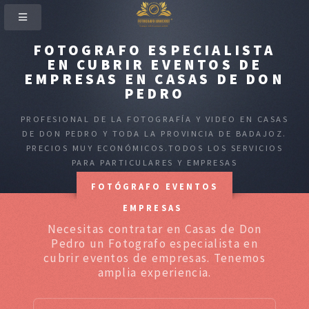
FOTOGRAFO ESPECIALISTA
EN CUBRIR EVENTOS DE
EMPRESAS EN CASAS DE DON
PEDRO
PROFESIONAL DE LA FOTOGRAFÍA Y VIDEO EN CASAS
DE DON PEDRO Y TODA LA PROVINCIA DE BADAJOZ.
PRECIOS MUY ECONÓMICOS.TODOS LOS SERVICIOS
PARA PARTICULARES Y EMPRESAS
FOTÓGRAFO EVENTOS
EMPRESAS
Necesitas contratar en Casas de Don
Pedro un Fotografo especialista en
cubrir eventos de empresas. Tenemos
amplia experiencia.