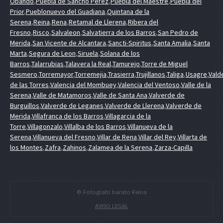
Obando
,
Puebla de Sancho Perez
,
Puebla del Maestre
,
Puebla del
Prior
,
Pueblonuevo del Guadiana
,
Quintana de la
Serena
,
Reina
,
Rena
,
Retamal de Llerena
,
Ribera del
Fresno
,
Risco
,
Salvaleon
,
Salvatierra de los Barros
,
San Pedro de
Merida
,
San Vicente de Alcantara
,
Sancti-Spiritus
,
Santa Amalia
,
Santa
Marta
,
Segura de Leon
,
Siruela
,
Solana de los
Barros
,
Talarrubias
,
Talavera la Real
,
Tamurejo
,
Torre de Miguel
Sesmero
,
Torremayor
,
Torremejia
,
Trasierra
,
Trujillanos
,
Taliga
,
Usagre
,
Vald
de las Torres
,
Valencia del Mombuey
,
Valencia del Ventoso
,
Valle de la
Serena
,
Valle de Matamoros
,
Valle de Santa Ana
,
Valverde de
Burguillos
,
Valverde de Leganes
,
Valverde de Llerena
,
Valverde de
Merida
,
Villafranca de los Barros
,
Villagarcia de la
Torre
,
Villagonzalo
,
Villalba de los Barros
,
Villanueva de la
Serena
,
Villanueva del Fresno
,
Villar de Rena
,
Villar del Rey
,
Villarta de
los Montes
,
Zafra
,
Zahinos
,
Zalamea de la Serena
,
Zarza-Capilla
© Fotografo barato Reina
AVISO LEGAL