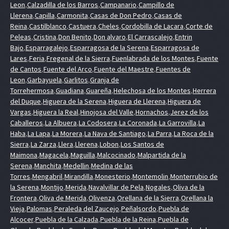
Leon
,
Calzadilla de los Barros
,
Campanario
,
Campillo de
Llerena
,
Capilla
,
Carmonita
,
Casas de Don Pedro
,
Casas de
Reina
,
Castilblanco
,
Castuera
,
Cheles
,
Cordobilla de Lacara
,
Corte de
Peleas
,
Cristina
,
Don Benito
,
Don alvaro
,
El Carrascalejo
,
Entrin
Bajo
,
Esparragalejo
,
Esparragosa de la Serena
,
Esparragosa de
Lares
,
Feria
,
Fregenal de la Sierra
,
Fuenlabrada de los Montes
,
Fuente
de Cantos
,
Fuente del Arco
,
Fuente del Maestre
,
Fuentes de
Leon
,
Garbayuela
,
Garlitos
,
Granja de
Torrehermosa
,
Guadiana
,
Guareña
,
Helechosa de los Montes
,
Herrera
del Duque
,
Higuera de la Serena
,
Higuera de Llerena
,
Higuera de
Vargas
,
Higuera la Real
,
Hinojosa del Valle
,
Hornachos
,
Jerez de los
Caballeros
,
La Albuera
,
La Codosera
,
La Coronada
,
La Garrovilla
,
La
Haba
,
La Lapa
,
La Morera
,
La Nava de Santiago
,
La Parra
,
La Roca de la
Sierra
,
La Zarza
,
Llera
,
Llerena
,
Lobon
,
Los Santos de
Maimona
,
Magacela
,
Maguilla
,
Malcocinado
,
Malpartida de la
Serena
,
Manchita
,
Medellin
,
Medina de las
Torres
,
Mengabril
,
Mirandilla
,
Monesterio
,
Montemolin
,
Monterrubio de
la Serena
,
Montijo
,
Merida
,
Navalvillar de Pela
,
Nogales
,
Oliva de la
Frontera
,
Oliva de Merida
,
Olivenza
,
Orellana de la Sierra
,
Orellana la
Vieja
,
Palomas
,
Peraleda del Zaucejo
,
Peñalsordo
,
Puebla de
Alcocer
,
Puebla de la Calzada
,
Puebla de la Reina
,
Puebla de