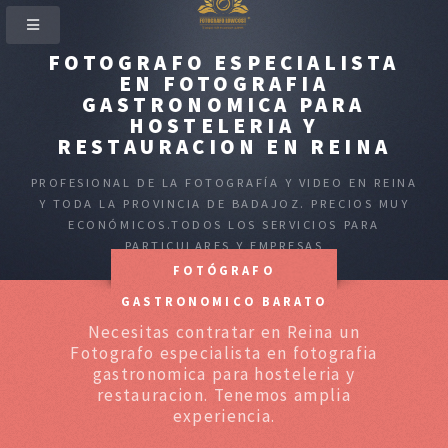
FOTOGRAFO ESPECIALISTA
EN FOTOGRAFIA
GASTRONOMICA PARA
HOSTELERIA Y
RESTAURACION EN REINA
PROFESIONAL DE LA FOTOGRAFÍA Y VIDEO EN REINA
Y TODA LA PROVINCIA DE BADAJOZ. PRECIOS MUY
ECONÓMICOS.TODOS LOS SERVICIOS PARA
PARTICULARES Y EMPRESAS
FOTÓGRAFO
GASTRONOMICO BARATO
Necesitas contratar en Reina un
Fotografo especialista en fotografia
gastronomica para hosteleria y
restauracion. Tenemos amplia
experiencia.