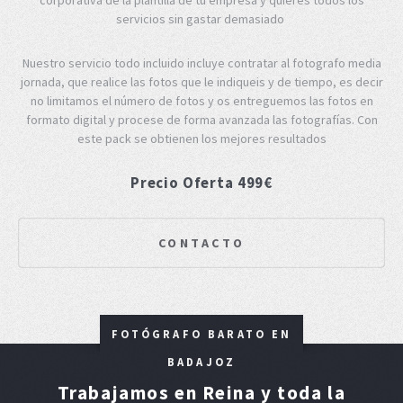
servicios sin gastar demasiado
Nuestro servicio todo incluido incluye contratar al fotografo media
jornada, que realice las fotos que le indiqueis y de tiempo, es decir
no limitamos el número de fotos y os entreguemos las fotos en
formato digital y procese de forma avanzada las fotografías. Con
este pack se obtienen los mejores resultados
Precio Oferta 499€
CONTACTO
FOTÓGRAFO BARATO EN
BADAJOZ
Trabajamos en Reina y toda la