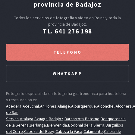
provincia de Badajoz
Todos los servicios de fotografía y video en Reina y toda la
provincia de Badajoz.
TL. 641 276 198
TELEFONO
WHATSAPP
Fotografo especialista en fotografia gastronomica para hosteleria
y restauracion en
Acedera
,
Aceuchal
,
Ahillones
,
Alange
,
Alburquerque
,
Alconchel
,
Alconera
,
A
de San
Servan
,
Atalaya
,
Azuaga
,
Badajoz
,
Barcarrota
,
Baterno
,
Benquerencia
de la Serena
,
Berlanga
,
Bienvenida
,
Bodonal de la Sierra
,
Burguillos
del Cerro
,
Cabeza del Buey
,
Cabeza la Vaca
,
Calamonte
,
Calera de