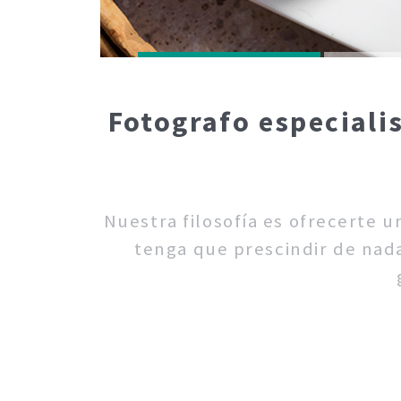
Fotografo especiali
Nuestra filosofía es ofrecerte 
tenga que prescindir de nada