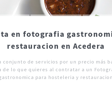
sta en fotografia gastronomi
restauracion en Acedera
un conjunto de servicios por un precio más 
 de lo que quieres al contratar a un Fotogra
gastronomica para hosteleria y restauracio