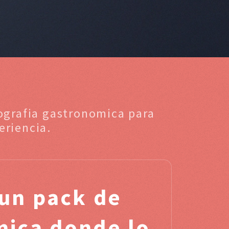
tografia gastronomica para
eriencia.
un pack de
mica donde lo