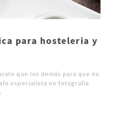
ca para hosteleria y
barato que los demás para que no
fo especialista en fotografia
n