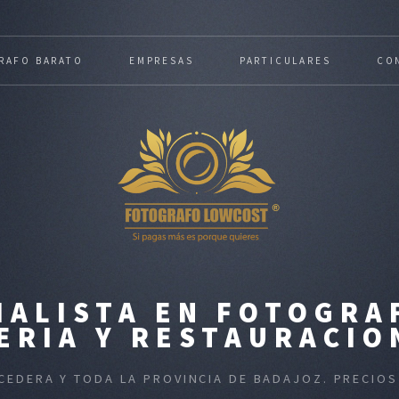
RAFO BARATO
EMPRESAS
PARTICULARES
CO
IALISTA EN FOTOGRA
ERIA Y RESTAURACIO
ACEDERA Y TODA LA PROVINCIA DE BADAJOZ. PRECIO