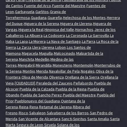
de Cantos
,
Fuente del Arco
,
Fuente del Maestre
,
Fuentes de
Leon
,
Garbayuela
,
Garlitos
,
Granja de
Torrehermosa
,
Guadiana
,
Guareña
,
Helechosa de los Montes
,
Herrera
del Duque
,
Higuera de la Serena
,
Higuera de Llerena
,
Higuera de
Vargas
,
Higuera la Real
,
Hinojosa del Valle
,
Hornachos
,
Jerez de los
Caballeros
,
La Albuera
,
La Codosera
,
La Coronada
,
La Garrovilla
,
La
Haba
,
La Lapa
,
La Morera
,
La Nava de Santiago
,
La Parra
,
La Roca de la
Sierra
,
La Zarza
,
Llera
,
Llerena
,
Lobon
,
Los Santos de
Maimona
,
Magacela
,
Maguilla
,
Malcocinado
,
Malpartida de la
Serena
,
Manchita
,
Medellin
,
Medina de las
Torres
,
Mengabril
,
Mirandilla
,
Monesterio
,
Montemolin
,
Monterrubio de
la Serena
,
Montijo
,
Merida
,
Navalvillar de Pela
,
Nogales
,
Oliva de la
Frontera
,
Oliva de Merida
,
Olivenza
,
Orellana de la Sierra
,
Orellana la
Vieja
,
[CIUDAD103]
,
Peraleda del Zaucejo
,
Peñalsordo
,
Puebla de
Alcocer
,
Puebla de la Calzada
,
Puebla de la Reina
,
Puebla de
Obando
,
Puebla de Sancho Perez
,
Puebla del Maestre
,
Puebla del
Prior
,
Pueblonuevo del Guadiana
,
Quintana de la
Serena
,
Reina
,
Rena
,
Retamal de Llerena
,
Ribera del
Fresno
,
Risco
,
Salvaleon
,
Salvatierra de los Barros
,
San Pedro de
Merida
,
San Vicente de Alcantara
,
Sancti-Spiritus
,
Santa Amalia
,
Santa
Marta
,
Segura de Leon
,
Siruela
,
Solana de los