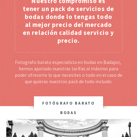
Nuestro compromiso es
tener un pack de servicios de
bodas donde lo tengas todo
al mejor precio del mercado
en relación calidad servicio y
precio.
Fotografo barato especialista en bodas en Badajoz,
hemos ajustado nuestras tarífas al máximo para
poder ofrecerte lo que necesites o todo en el caso de
que quieras nuestros pack de todo incluido
FOTÓGRAFO BARATO
BODAS