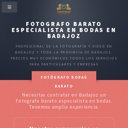
FOTOGRAFO BARATO
ESPECIALISTA EN BODAS EN
BADAJOZ
PROFESIONAL DE LA FOTOGRAFÍA Y VIDEO EN
BADAJOZ Y TODA LA PROVINCIA DE BADAJOZ.
PRECIOS MUY ECONÓMICOS.TODOS LOS SERVICIOS
PARA PARTICULARES Y EMPRESAS
FOTÓGRAFO BODAS
BARATO
Necesitas contratar en Badajoz un
Fotografo barato especialista en bodas.
Tenemos amplia experiencia.