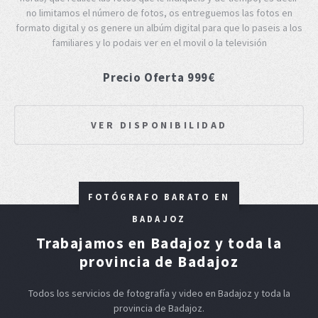
no limitamos el número de fotos, os entreguemos las fotos en
formato digital y os genere un albúm digital para que lo paseis a los
familiares y lo podais ver en el movil o la televisión
Precio Oferta 999€
VER DISPONIBILIDAD
FOTÓGRAFO BARATO EN
BADAJOZ
Trabajamos en Badajoz y toda la
provincia de Badajoz
Todos los servicios de fotografía y video en Badajoz y toda la
provincia de Badajoz.