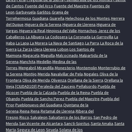
de Cantos
,
Fuente del Arco
,
Fuente del Maestre
,
Fuentes de
Leon
,
Garbayuela
,
Garlitos
,
Granja de
Torrehermosa
,
Guadiana
,
Guareña
,
Helechosa de los Montes
,
Herrera
del Duque
,
Higuera de la Serena
,
Higuera de Llerena
,
Higuera de
Vargas
,
Higuera la Real
,
Hinojosa del Valle
,
Hornachos
,
Jerez de los
Caballeros
,
La Albuera
,
La Codosera
,
La Coronada
,
La Garrovilla
,
La
Haba
,
La Lapa
,
La Morera
,
La Nava de Santiago
,
La Parra
,
La Roca de la
Sierra
,
La Zarza
,
Llera
,
Llerena
,
Lobon
,
Los Santos de
Maimona
,
Magacela
,
Maguilla
,
Malcocinado
,
Malpartida de la
Serena
,
Manchita
,
Medellin
,
Medina de las
Torres
,
Mengabril
,
Mirandilla
,
Monesterio
,
Montemolin
,
Monterrubio de
la Serena
,
Montijo
,
Merida
,
Navalvillar de Pela
,
Nogales
,
Oliva de la
Frontera
,
Oliva de Merida
,
Olivenza
,
Orellana de la Sierra
,
Orellana la
Vieja
,
[CIUDAD103]
,
Peraleda del Zaucejo
,
Peñalsordo
,
Puebla de
Alcocer
,
Puebla de la Calzada
,
Puebla de la Reina
,
Puebla de
Obando
,
Puebla de Sancho Perez
,
Puebla del Maestre
,
Puebla del
Prior
,
Pueblonuevo del Guadiana
,
Quintana de la
Serena
,
Reina
,
Rena
,
Retamal de Llerena
,
Ribera del
Fresno
,
Risco
,
Salvaleon
,
Salvatierra de los Barros
,
San Pedro de
Merida
,
San Vicente de Alcantara
,
Sancti-Spiritus
,
Santa Amalia
,
Santa
Marta
,
Segura de Leon
,
Siruela
,
Solana de los