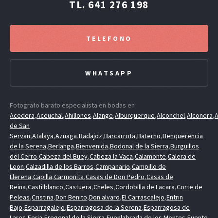
TL. 641 276 198
TELEFONO
WHATSAPP
Fotografo barato especialista en bodas en
Acedera
,
Aceuchal
,
Ahillones
,
Alange
,
Alburquerque
,
Alconchel
,
Alconera
,
A
de San
Servan
,
Atalaya
,
Azuaga
,
Badajoz
,
Barcarrota
,
Baterno
,
Benquerencia
de la Serena
,
Berlanga
,
Bienvenida
,
Bodonal de la Sierra
,
Burguillos
del Cerro
,
Cabeza del Buey
,
Cabeza la Vaca
,
Calamonte
,
Calera de
Leon
,
Calzadilla de los Barros
,
Campanario
,
Campillo de
Llerena
,
Capilla
,
Carmonita
,
Casas de Don Pedro
,
Casas de
Reina
,
Castilblanco
,
Castuera
,
Cheles
,
Cordobilla de Lacara
,
Corte de
Peleas
,
Cristina
,
Don Benito
,
Don alvaro
,
El Carrascalejo
,
Entrin
Bajo
,
Esparragalejo
,
Esparragosa de la Serena
,
Esparragosa de
Lares
,
Feria
,
Fregenal de la Sierra
,
Fuenlabrada de los Montes
,
Fuente