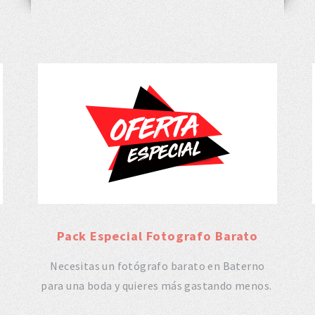
Pack Especial Fotografo Barato
Necesitas un fotógrafo barato en Baterno
para una boda y quieres más gastando menos.