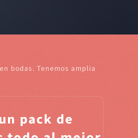
a en bodas. Tenemos amplia
un pack de
s todo al mejor