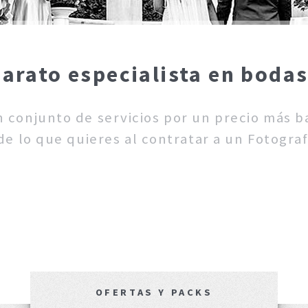
arato especialista en boda
un conjunto de servicios por un precio más 
e lo que quieres al contratar a un Fotogra
OFERTAS Y PACKS