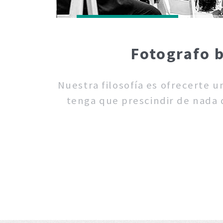
Fotografo b
Nuestra filosofía es ofrecerte 
tenga que prescindir de nada d