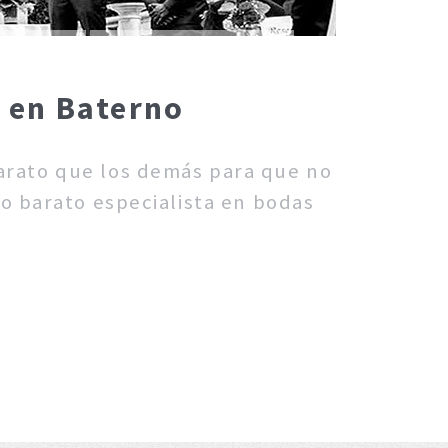
s en Baterno
barato que los demás para que no
fo barato especialista en bodas