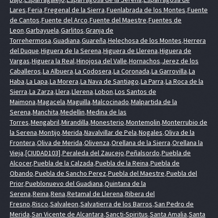
Lares
,
Feria
,
Fregenal de la Sierra
,
Fuenlabrada de los Montes
,
Fuente
de Cantos
,
Fuente del Arco
,
Fuente del Maestre
,
Fuentes de
Leon
,
Garbayuela
,
Garlitos
,
Granja de
Torrehermosa
,
Guadiana
,
Guareña
,
Helechosa de los Montes
,
Herrera
del Duque
,
Higuera de la Serena
,
Higuera de Llerena
,
Higuera de
Vargas
,
Higuera la Real
,
Hinojosa del Valle
,
Hornachos
,
Jerez de los
Caballeros
,
La Albuera
,
La Codosera
,
La Coronada
,
La Garrovilla
,
La
Haba
,
La Lapa
,
La Morera
,
La Nava de Santiago
,
La Parra
,
La Roca de la
Sierra
,
La Zarza
,
Llera
,
Llerena
,
Lobon
,
Los Santos de
Maimona
,
Magacela
,
Maguilla
,
Malcocinado
,
Malpartida de la
Serena
,
Manchita
,
Medellin
,
Medina de las
Torres
,
Mengabril
,
Mirandilla
,
Monesterio
,
Montemolin
,
Monterrubio de
la Serena
,
Montijo
,
Merida
,
Navalvillar de Pela
,
Nogales
,
Oliva de la
Frontera
,
Oliva de Merida
,
Olivenza
,
Orellana de la Sierra
,
Orellana la
Vieja
,
[CIUDAD103]
,
Peraleda del Zaucejo
,
Peñalsordo
,
Puebla de
Alcocer
,
Puebla de la Calzada
,
Puebla de la Reina
,
Puebla de
Obando
,
Puebla de Sancho Perez
,
Puebla del Maestre
,
Puebla del
Prior
,
Pueblonuevo del Guadiana
,
Quintana de la
Serena
,
Reina
,
Rena
,
Retamal de Llerena
,
Ribera del
Fresno
,
Risco
,
Salvaleon
,
Salvatierra de los Barros
,
San Pedro de
Merida
,
San Vicente de Alcantara
,
Sancti-Spiritus
,
Santa Amalia
,
Santa