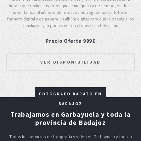
horas) que realice las fotos que le indiqueis y de tiempo, es decir
no limitamos el número de fotos, os entreguemos las fotos en
formato digital y os genere un albúm digital para que lo paseis a los
familiares y lo podais ver en el movil o la televisión
Precio Oferta 999€
VER DISPONIBILIDAD
FOTÓGRAFO BARATO EN
BADAJOZ
Trabajamos en Garbayuela y toda la
provincia de Badajoz
Todos los servicios de fotografía y video en Garbayuela y toda la