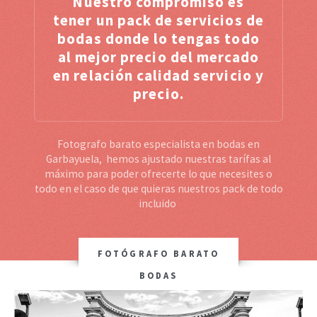
Nuestro compromiso es
tener un pack de servicios de
bodas donde lo tengas todo
al mejor precio del mercado
en relación calidad servicio y
precio.
Fotografo barato especialista en bodas en
Garbayuela, hemos ajustado nuestras tarífas al
máximo para poder ofrecerte lo que necesites o
todo en el caso de que quieras nuestros pack de todo
incluido
FOTÓGRAFO BARATO
BODAS