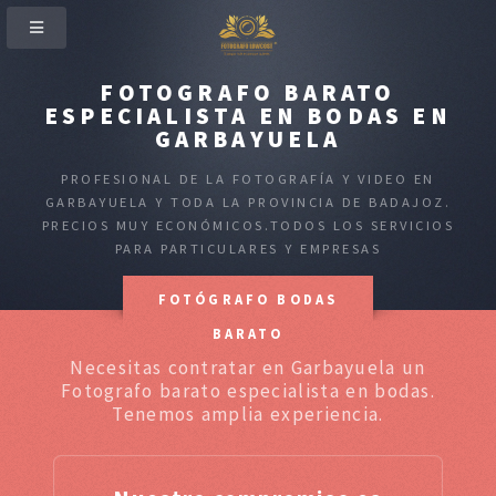
FOTOGRAFO BARATO
ESPECIALISTA EN BODAS EN
GARBAYUELA
PROFESIONAL DE LA FOTOGRAFÍA Y VIDEO EN
GARBAYUELA Y TODA LA PROVINCIA DE BADAJOZ.
PRECIOS MUY ECONÓMICOS.TODOS LOS SERVICIOS
PARA PARTICULARES Y EMPRESAS
FOTÓGRAFO BODAS
BARATO
Necesitas contratar en Garbayuela un
Fotografo barato especialista en bodas.
Tenemos amplia experiencia.