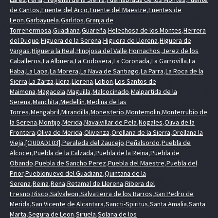
de Cantos
,
Fuente del Arco
,
Fuente del Maestre
,
Fuentes de
Leon
,
Garbayuela
,
Garlitos
,
Granja de
Torrehermosa
,
Guadiana
,
Guareña
,
Helechosa de los Montes
,
Herrera
del Duque
,
Higuera de la Serena
,
Higuera de Llerena
,
Higuera de
Vargas
,
Higuera la Real
,
Hinojosa del Valle
,
Hornachos
,
Jerez de los
Caballeros
,
La Albuera
,
La Codosera
,
La Coronada
,
La Garrovilla
,
La
Haba
,
La Lapa
,
La Morera
,
La Nava de Santiago
,
La Parra
,
La Roca de la
Sierra
,
La Zarza
,
Llera
,
Llerena
,
Lobon
,
Los Santos de
Maimona
,
Magacela
,
Maguilla
,
Malcocinado
,
Malpartida de la
Serena
,
Manchita
,
Medellin
,
Medina de las
Torres
,
Mengabril
,
Mirandilla
,
Monesterio
,
Montemolin
,
Monterrubio de
la Serena
,
Montijo
,
Merida
,
Navalvillar de Pela
,
Nogales
,
Oliva de la
Frontera
,
Oliva de Merida
,
Olivenza
,
Orellana de la Sierra
,
Orellana la
Vieja
,
[CIUDAD103]
,
Peraleda del Zaucejo
,
Peñalsordo
,
Puebla de
Alcocer
,
Puebla de la Calzada
,
Puebla de la Reina
,
Puebla de
Obando
,
Puebla de Sancho Perez
,
Puebla del Maestre
,
Puebla del
Prior
,
Pueblonuevo del Guadiana
,
Quintana de la
Serena
,
Reina
,
Rena
,
Retamal de Llerena
,
Ribera del
Fresno
,
Risco
,
Salvaleon
,
Salvatierra de los Barros
,
San Pedro de
Merida
,
San Vicente de Alcantara
,
Sancti-Spiritus
,
Santa Amalia
,
Santa
Marta
,
Segura de Leon
,
Siruela
,
Solana de los