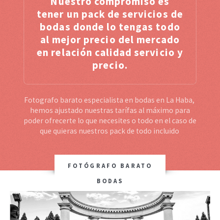
Nuestro compromiso es
tener un pack de servicios de
bodas donde lo tengas todo
al mejor precio del mercado
en relación calidad servicio y
precio.
Fotografo barato especialista en bodas en La Haba,
hemos ajustado nuestras tarífas al máximo para
poder ofrecerte lo que necesites o todo en el caso de
que quieras nuestros pack de todo incluido
FOTÓGRAFO BARATO
BODAS