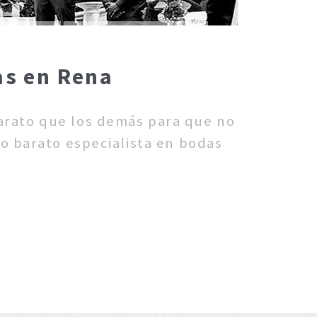
as en Rena
barato que los demás para que no
fo barato especialista en bodas