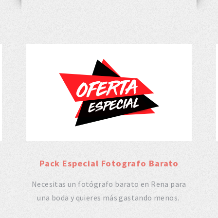
Pack Especial Fotografo Barato
Necesitas un fotógrafo barato en Rena para
una boda y quieres más gastando menos.