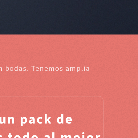
 en bodas. Tenemos amplia
un pack de
s todo al mejor