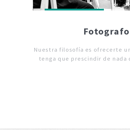
Fotografo
Nuestra filosofía es ofrecerte 
tenga que prescindir de nada d