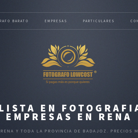
RAFO BARATO
EMPRESAS
PARTICULARES
CO
LISTA EN FOTOGRAFI
EMPRESAS EN RENA
 RENA Y TODA LA PROVINCIA DE BADAJOZ. PRECIOS