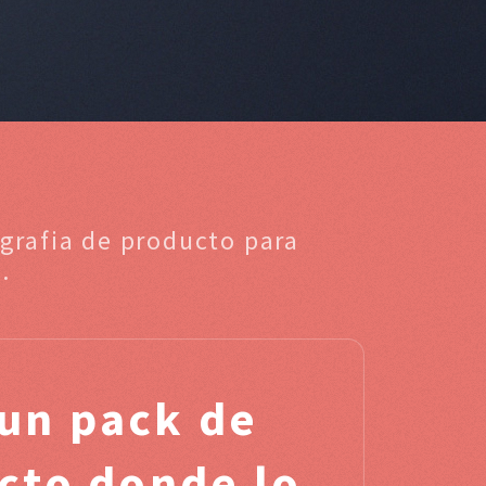
ografia de producto para
.
un pack de
ucto donde lo