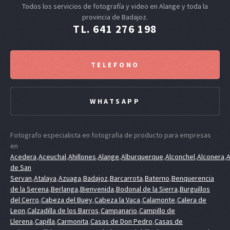
Todos los servicios de fotografía y video en Alange y toda la
provincia de Badajoz.
TL. 641 276 198
TELEFONO
WHATSAPP
Fotografo especialista en fotografia de producto para empresas
en
Acedera
,
Aceuchal
,
Ahillones
,
Alange
,
Alburquerque
,
Alconchel
,
Alconera
,
A
de San
Servan
,
Atalaya
,
Azuaga
,
Badajoz
,
Barcarrota
,
Baterno
,
Benquerencia
de la Serena
,
Berlanga
,
Bienvenida
,
Bodonal de la Sierra
,
Burguillos
del Cerro
,
Cabeza del Buey
,
Cabeza la Vaca
,
Calamonte
,
Calera de
Leon
,
Calzadilla de los Barros
,
Campanario
,
Campillo de
Llerena
,
Capilla
,
Carmonita
,
Casas de Don Pedro
,
Casas de