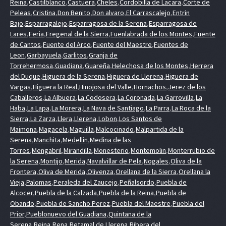
Reina
,
Castilblanco
,
Castuera
,
Cheles
,
Cordobilla de Lacara
,
Corte de
Peleas
,
Cristina
,
Don Benito
,
Don alvaro
,
El Carrascalejo
,
Entrin
Bajo
,
Esparragalejo
,
Esparragosa de la Serena
,
Esparragosa de
Lares
,
Feria
,
Fregenal de la Sierra
,
Fuenlabrada de los Montes
,
Fuente
de Cantos
,
Fuente del Arco
,
Fuente del Maestre
,
Fuentes de
Leon
,
Garbayuela
,
Garlitos
,
Granja de
Torrehermosa
,
Guadiana
,
Guareña
,
Helechosa de los Montes
,
Herrera
del Duque
,
Higuera de la Serena
,
Higuera de Llerena
,
Higuera de
Vargas
,
Higuera la Real
,
Hinojosa del Valle
,
Hornachos
,
Jerez de los
Caballeros
,
La Albuera
,
La Codosera
,
La Coronada
,
La Garrovilla
,
La
Haba
,
La Lapa
,
La Morera
,
La Nava de Santiago
,
La Parra
,
La Roca de la
Sierra
,
La Zarza
,
Llera
,
Llerena
,
Lobon
,
Los Santos de
Maimona
,
Magacela
,
Maguilla
,
Malcocinado
,
Malpartida de la
Serena
,
Manchita
,
Medellin
,
Medina de las
Torres
,
Mengabril
,
Mirandilla
,
Monesterio
,
Montemolin
,
Monterrubio de
la Serena
,
Montijo
,
Merida
,
Navalvillar de Pela
,
Nogales
,
Oliva de la
Frontera
,
Oliva de Merida
,
Olivenza
,
Orellana de la Sierra
,
Orellana la
Vieja
,
Palomas
,
Peraleda del Zaucejo
,
Peñalsordo
,
Puebla de
Alcocer
,
Puebla de la Calzada
,
Puebla de la Reina
,
Puebla de
Obando
,
Puebla de Sancho Perez
,
Puebla del Maestre
,
Puebla del
Prior
,
Pueblonuevo del Guadiana
,
Quintana de la
Serena
,
Reina
,
Rena
,
Retamal de Llerena
,
Ribera del