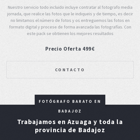
Nuestro servicio todo incluido incluye contratar al fotografo media
jornada, que realice las fotos que le indiqueis y de tiempo, es decir
no limitamos el número de fotos y os entreguemos las fotos en
formato digital y procese de forma avanzada las fotografías. Con
este pack se obtienen los mejores resultados
Precio Oferta 499€
CONTACTO
FOTÓGRAFO BARATO EN
BADAJOZ
Trabajamos en Azuaga y toda la
provincia de Badajoz