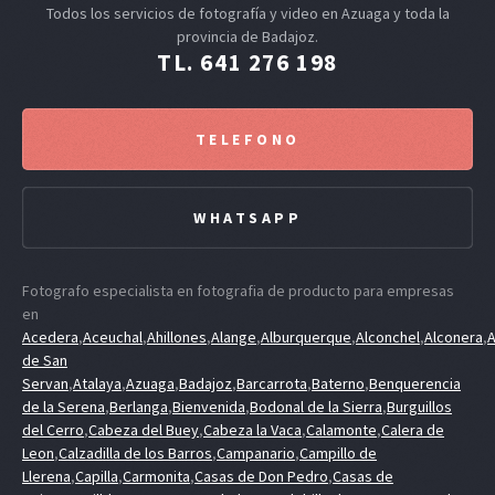
Todos los servicios de fotografía y video en Azuaga y toda la
provincia de Badajoz.
TL. 641 276 198
TELEFONO
WHATSAPP
Fotografo especialista en fotografia de producto para empresas
en
Acedera
,
Aceuchal
,
Ahillones
,
Alange
,
Alburquerque
,
Alconchel
,
Alconera
,
A
de San
Servan
,
Atalaya
,
Azuaga
,
Badajoz
,
Barcarrota
,
Baterno
,
Benquerencia
de la Serena
,
Berlanga
,
Bienvenida
,
Bodonal de la Sierra
,
Burguillos
del Cerro
,
Cabeza del Buey
,
Cabeza la Vaca
,
Calamonte
,
Calera de
Leon
,
Calzadilla de los Barros
,
Campanario
,
Campillo de
Llerena
,
Capilla
,
Carmonita
,
Casas de Don Pedro
,
Casas de