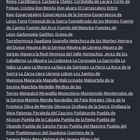
Reina
,
Castilblanco
,
Castuera
,
Cheles
,
Cordobilla de Lacara
,
Corte de
Peleas
,
Cristina
,
Don Benito
,
Don alvaro
,
El Carrascalejo
,
Entrin
Bajo
,
Esparragalejo
,
Esparragosa de la Serena
,
Esparragosa de
Lares
,
Feria
,
Fregenal de la Sierra
,
Fuenlabrada de los Montes
,
Fuente
de Cantos
,
Fuente del Arco
,
Fuente del Maestre
,
Fuentes de
Leon
,
Garbayuela
,
Garlitos
,
Granja de
Torrehermosa
,
Guadiana
,
Guareña
,
Helechosa de los Montes
,
Herrera
del Duque
,
Higuera de la Serena
,
Higuera de Llerena
,
Higuera de
Vargas
,
Higuera la Real
,
Hinojosa del Valle
,
Hornachos
,
Jerez de los
Caballeros
,
La Albuera
,
La Codosera
,
La Coronada
,
La Garrovilla
,
La
Haba
,
La Lapa
,
La Morera
,
La Nava de Santiago
,
La Parra
,
La Roca de la
Sierra
,
La Zarza
,
Llera
,
Llerena
,
Lobon
,
Los Santos de
Maimona
,
Magacela
,
Maguilla
,
Malcocinado
,
Malpartida de la
Serena
,
Manchita
,
Medellin
,
Medina de las
Torres
,
Mengabril
,
Mirandilla
,
Monesterio
,
Montemolin
,
Monterrubio de
la Serena
,
Montijo
,
Merida
,
Navalvillar de Pela
,
Nogales
,
Oliva de la
Frontera
,
Oliva de Merida
,
Olivenza
,
Orellana de la Sierra
,
Orellana la
Vieja
,
Palomas
,
Peraleda del Zaucejo
,
Peñalsordo
,
Puebla de
Alcocer
,
Puebla de la Calzada
,
Puebla de la Reina
,
Puebla de
Obando
,
Puebla de Sancho Perez
,
Puebla del Maestre
,
Puebla del
Prior
,
Pueblonuevo del Guadiana
,
Quintana de la
Serena
,
Reina
,
Rena
,
Retamal de Llerena
,
Ribera del