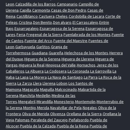
Leon
,
Calzadilla de los Barros
,
Campanario
,
Campillo de
Llerena
,
Capilla
,
Carmonita
,
Casas de Don Pedro
,
Casas de
Reina
,
Castilblanco
,
Castuera
,
Cheles
,
Cordobilla de Lacara
,
Corte de
Peleas
,
Cristina
,
Don Benito
,
Don alvaro
,
El Carrascalejo
,
Entrin
Bajo
,
Esparragalejo
,
Esparragosa de la Serena
,
Esparragosa de
Lares
,
Feria
,
Fregenal de la Sierra
,
Fuenlabrada de los Montes
,
Fuente
de Cantos
,
Fuente del Arco
,
Fuente del Maestre
,
Fuentes de
Leon
,
Garbayuela
,
Garlitos
,
Granja de
Torrehermosa
,
Guadiana
,
Guareña
,
Helechosa de los Montes
,
Herrera
del Duque
,
Higuera de la Serena
,
Higuera de Llerena
,
Higuera de
Vargas
,
Higuera la Real
,
Hinojosa del Valle
,
Hornachos
,
Jerez de los
Caballeros
,
La Albuera
,
La Codosera
,
La Coronada
,
La Garrovilla
,
La
Haba
,
La Lapa
,
La Morera
,
La Nava de Santiago
,
La Parra
,
La Roca de la
Sierra
,
La Zarza
,
Llera
,
Llerena
,
Lobon
,
Los Santos de
Maimona
,
Magacela
,
Maguilla
,
Malcocinado
,
Malpartida de la
Serena
,
Manchita
,
Medellin
,
Medina de las
Torres
,
Mengabril
,
Mirandilla
,
Monesterio
,
Montemolin
,
Monterrubio de
la Serena
,
Montijo
,
Merida
,
Navalvillar de Pela
,
Nogales
,
Oliva de la
Frontera
,
Oliva de Merida
,
Olivenza
,
Orellana de la Sierra
,
Orellana la
Vieja
,
Palomas
,
Peraleda del Zaucejo
,
Peñalsordo
,
Puebla de
Alcocer
,
Puebla de la Calzada
,
Puebla de la Reina
,
Puebla de