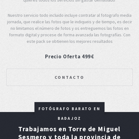
Nuestro servicio todo incluido incluye contratar al fotografo media
jornada, que realice las fotos que le indiqueis y de tiempo, es decir
no limitamos el número de fotos y os entreguemos las fotos en
formato digital y procese de forma avanzada las fotografías. Con
este pack se obtienen los mejores resultados
Precio Oferta 499€
CONTACTO
FOTÓGRAFO BARATO EN
BADAJOZ
Trabajamos en Torre de Miguel
Sesmero y toda la provincia de