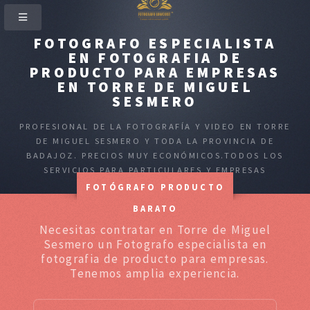
FOTOGRAFO ESPECIALISTA
EN FOTOGRAFIA DE
PRODUCTO PARA EMPRESAS
EN TORRE DE MIGUEL
SESMERO
PROFESIONAL DE LA FOTOGRAFÍA Y VIDEO EN TORRE
DE MIGUEL SESMERO Y TODA LA PROVINCIA DE
BADAJOZ. PRECIOS MUY ECONÓMICOS.TODOS LOS
SERVICIOS PARA PARTICULARES Y EMPRESAS
FOTÓGRAFO PRODUCTO
BARATO
Necesitas contratar en Torre de Miguel
Sesmero un Fotografo especialista en
fotografia de producto para empresas.
Tenemos amplia experiencia.