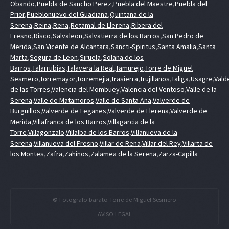
Obando
,
Puebla de Sancho Perez
,
Puebla del Maestre
,
Puebla del
Prior
,
Pueblonuevo del Guadiana
,
Quintana de la
Serena
,
Reina
,
Rena
,
Retamal de Llerena
,
Ribera del
Fresno
,
Risco
,
Salvaleon
,
Salvatierra de los Barros
,
San Pedro de
Merida
,
San Vicente de Alcantara
,
Sancti-Spiritus
,
Santa Amalia
,
Santa
Marta
,
Segura de Leon
,
Siruela
,
Solana de los
Barros
,
Talarrubias
,
Talavera la Real
,
Tamurejo
,
Torre de Miguel
Sesmero
,
Torremayor
,
Torremejia
,
Trasierra
,
Trujillanos
,
Taliga
,
Usagre
,
Vald
de las Torres
,
Valencia del Mombuey
,
Valencia del Ventoso
,
Valle de la
Serena
,
Valle de Matamoros
,
Valle de Santa Ana
,
Valverde de
Burguillos
,
Valverde de Leganes
,
Valverde de Llerena
,
Valverde de
Merida
,
Villafranca de los Barros
,
Villagarcia de la
Torre
,
Villagonzalo
,
Villalba de los Barros
,
Villanueva de la
Serena
,
Villanueva del Fresno
,
Villar de Rena
,
Villar del Rey
,
Villarta de
los Montes
,
Zafra
,
Zahinos
,
Zalamea de la Serena
,
Zarza-Capilla
© Fotografo barato Torre de Miguel Sesmero
AVISO LEGAL