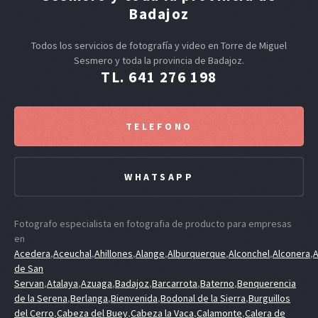
Badajoz
Todos los servicios de fotografía y video en Torre de Miguel
Sesmero y toda la provincia de Badajoz.
TL. 641 276 198
TELEFONO
WHATSAPP
Fotografo especialista en fotografia de producto para empresas
en
Acedera
,
Aceuchal
,
Ahillones
,
Alange
,
Alburquerque
,
Alconchel
,
Alconera
,
A
de San
Servan
,
Atalaya
,
Azuaga
,
Badajoz
,
Barcarrota
,
Baterno
,
Benquerencia
de la Serena
,
Berlanga
,
Bienvenida
,
Bodonal de la Sierra
,
Burguillos
del Cerro
,
Cabeza del Buey
,
Cabeza la Vaca
,
Calamonte
,
Calera de