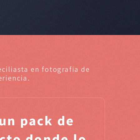
ciliasta en fotografia de
riencia.
un pack de
ucto donde lo