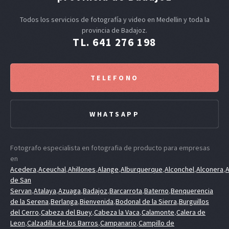
Todos los servicios de fotografía y video en Medellin y toda la
provincia de Badajoz.
TL. 641 276 198
TELEFONO
WHATSAPP
Fotografo especialista en fotografia de producto para empresas
en
Acedera
,
Aceuchal
,
Ahillones
,
Alange
,
Alburquerque
,
Alconchel
,
Alconera
,
A
de San
Servan
,
Atalaya
,
Azuaga
,
Badajoz
,
Barcarrota
,
Baterno
,
Benquerencia
de la Serena
,
Berlanga
,
Bienvenida
,
Bodonal de la Sierra
,
Burguillos
del Cerro
,
Cabeza del Buey
,
Cabeza la Vaca
,
Calamonte
,
Calera de
Leon
,
Calzadilla de los Barros
,
Campanario
,
Campillo de