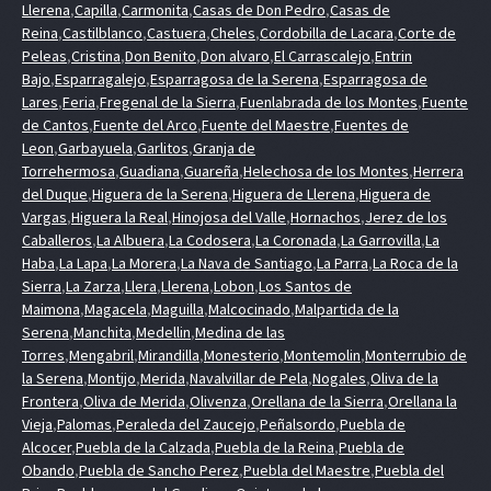
Llerena
,
Capilla
,
Carmonita
,
Casas de Don Pedro
,
Casas de
Reina
,
Castilblanco
,
Castuera
,
Cheles
,
Cordobilla de Lacara
,
Corte de
Peleas
,
Cristina
,
Don Benito
,
Don alvaro
,
El Carrascalejo
,
Entrin
Bajo
,
Esparragalejo
,
Esparragosa de la Serena
,
Esparragosa de
Lares
,
Feria
,
Fregenal de la Sierra
,
Fuenlabrada de los Montes
,
Fuente
de Cantos
,
Fuente del Arco
,
Fuente del Maestre
,
Fuentes de
Leon
,
Garbayuela
,
Garlitos
,
Granja de
Torrehermosa
,
Guadiana
,
Guareña
,
Helechosa de los Montes
,
Herrera
del Duque
,
Higuera de la Serena
,
Higuera de Llerena
,
Higuera de
Vargas
,
Higuera la Real
,
Hinojosa del Valle
,
Hornachos
,
Jerez de los
Caballeros
,
La Albuera
,
La Codosera
,
La Coronada
,
La Garrovilla
,
La
Haba
,
La Lapa
,
La Morera
,
La Nava de Santiago
,
La Parra
,
La Roca de la
Sierra
,
La Zarza
,
Llera
,
Llerena
,
Lobon
,
Los Santos de
Maimona
,
Magacela
,
Maguilla
,
Malcocinado
,
Malpartida de la
Serena
,
Manchita
,
Medellin
,
Medina de las
Torres
,
Mengabril
,
Mirandilla
,
Monesterio
,
Montemolin
,
Monterrubio de
la Serena
,
Montijo
,
Merida
,
Navalvillar de Pela
,
Nogales
,
Oliva de la
Frontera
,
Oliva de Merida
,
Olivenza
,
Orellana de la Sierra
,
Orellana la
Vieja
,
Palomas
,
Peraleda del Zaucejo
,
Peñalsordo
,
Puebla de
Alcocer
,
Puebla de la Calzada
,
Puebla de la Reina
,
Puebla de
Obando
,
Puebla de Sancho Perez
,
Puebla del Maestre
,
Puebla del