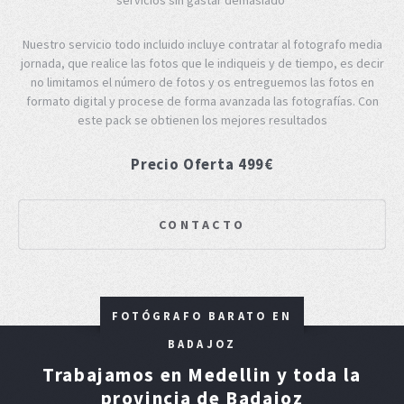
Nuestro servicio todo incluido incluye contratar al fotografo media
jornada, que realice las fotos que le indiqueis y de tiempo, es decir
no limitamos el número de fotos y os entreguemos las fotos en
formato digital y procese de forma avanzada las fotografías. Con
este pack se obtienen los mejores resultados
Precio Oferta 499€
CONTACTO
FOTÓGRAFO BARATO EN
BADAJOZ
Trabajamos en Medellin y toda la
provincia de Badajoz