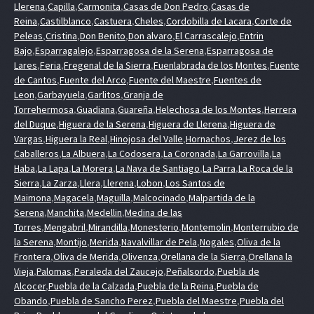
Llerena
,
Capilla
,
Carmonita
,
Casas de Don Pedro
,
Casas de
Reina
,
Castilblanco
,
Castuera
,
Cheles
,
Cordobilla de Lacara
,
Corte de
Peleas
,
Cristina
,
Don Benito
,
Don alvaro
,
El Carrascalejo
,
Entrin
Bajo
,
Esparragalejo
,
Esparragosa de la Serena
,
Esparragosa de
Lares
,
Feria
,
Fregenal de la Sierra
,
Fuenlabrada de los Montes
,
Fuente
de Cantos
,
Fuente del Arco
,
Fuente del Maestre
,
Fuentes de
Leon
,
Garbayuela
,
Garlitos
,
Granja de
Torrehermosa
,
Guadiana
,
Guareña
,
Helechosa de los Montes
,
Herrera
del Duque
,
Higuera de la Serena
,
Higuera de Llerena
,
Higuera de
Vargas
,
Higuera la Real
,
Hinojosa del Valle
,
Hornachos
,
Jerez de los
Caballeros
,
La Albuera
,
La Codosera
,
La Coronada
,
La Garrovilla
,
La
Haba
,
La Lapa
,
La Morera
,
La Nava de Santiago
,
La Parra
,
La Roca de la
Sierra
,
La Zarza
,
Llera
,
Llerena
,
Lobon
,
Los Santos de
Maimona
,
Magacela
,
Maguilla
,
Malcocinado
,
Malpartida de la
Serena
,
Manchita
,
Medellin
,
Medina de las
Torres
,
Mengabril
,
Mirandilla
,
Monesterio
,
Montemolin
,
Monterrubio de
la Serena
,
Montijo
,
Merida
,
Navalvillar de Pela
,
Nogales
,
Oliva de la
Frontera
,
Oliva de Merida
,
Olivenza
,
Orellana de la Sierra
,
Orellana la
Vieja
,
Palomas
,
Peraleda del Zaucejo
,
Peñalsordo
,
Puebla de
Alcocer
,
Puebla de la Calzada
,
Puebla de la Reina
,
Puebla de
Obando
,
Puebla de Sancho Perez
,
Puebla del Maestre
,
Puebla del