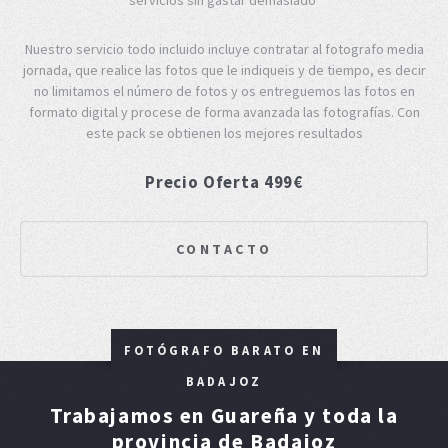
Nuestro servicio todo incluido incluye contratar al fotografo media
jornada, que realice las fotos que le indiqueis y de tiempo, es decir
no limitamos el número de fotos y os entreguemos las fotos en
formato digital y procese de forma avanzada las fotografías. Con
este pack se obtienen los mejores resultados
Precio Oferta 499€
CONTACTO
FOTÓGRAFO BARATO EN
BADAJOZ
Trabajamos en Guareña y toda la
provincia de Badajoz