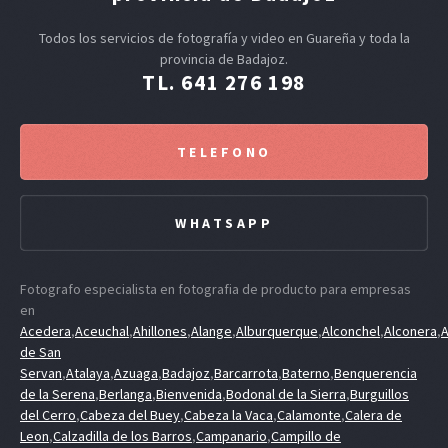
Todos los servicios de fotografía y video en Guareña y toda la
provincia de Badajoz.
TL. 641 276 198
TELEFONO
WHATSAPP
Fotografo especialista en fotografia de producto para empresas
en
Acedera
,
Aceuchal
,
Ahillones
,
Alange
,
Alburquerque
,
Alconchel
,
Alconera
,
A
de San
Servan
,
Atalaya
,
Azuaga
,
Badajoz
,
Barcarrota
,
Baterno
,
Benquerencia
de la Serena
,
Berlanga
,
Bienvenida
,
Bodonal de la Sierra
,
Burguillos
del Cerro
,
Cabeza del Buey
,
Cabeza la Vaca
,
Calamonte
,
Calera de
Leon
,
Calzadilla de los Barros
,
Campanario
,
Campillo de