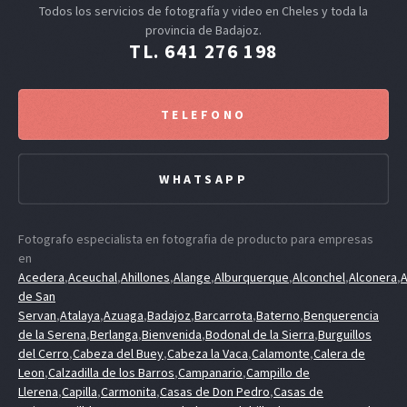
Todos los servicios de fotografía y video en Cheles y toda la
provincia de Badajoz.
TL. 641 276 198
TELEFONO
WHATSAPP
Fotografo especialista en fotografia de producto para empresas
en
Acedera
,
Aceuchal
,
Ahillones
,
Alange
,
Alburquerque
,
Alconchel
,
Alconera
,
A
de San
Servan
,
Atalaya
,
Azuaga
,
Badajoz
,
Barcarrota
,
Baterno
,
Benquerencia
de la Serena
,
Berlanga
,
Bienvenida
,
Bodonal de la Sierra
,
Burguillos
del Cerro
,
Cabeza del Buey
,
Cabeza la Vaca
,
Calamonte
,
Calera de
Leon
,
Calzadilla de los Barros
,
Campanario
,
Campillo de
Llerena
,
Capilla
,
Carmonita
,
Casas de Don Pedro
,
Casas de