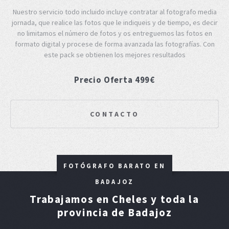
Nuestro servicio todo incluido incluye contratar al fotografo media
jornada, que realice las fotos que le indiqueis y de tiempo, es decir
no limitamos el número de fotos y os entreguemos las fotos en
formato digital y procese de forma avanzada las fotografías. Con
este pack se obtienen los mejores resultados
Precio Oferta 499€
CONTACTO
FOTÓGRAFO BARATO EN
BADAJOZ
Trabajamos en Cheles y toda la
provincia de Badajoz