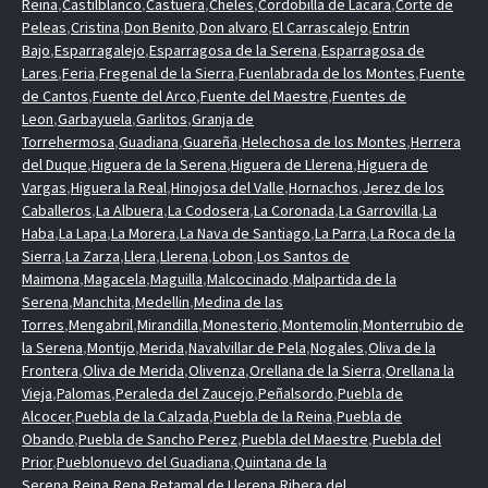
Reina
,
Castilblanco
,
Castuera
,
Cheles
,
Cordobilla de Lacara
,
Corte de
Peleas
,
Cristina
,
Don Benito
,
Don alvaro
,
El Carrascalejo
,
Entrin
Bajo
,
Esparragalejo
,
Esparragosa de la Serena
,
Esparragosa de
Lares
,
Feria
,
Fregenal de la Sierra
,
Fuenlabrada de los Montes
,
Fuente
de Cantos
,
Fuente del Arco
,
Fuente del Maestre
,
Fuentes de
Leon
,
Garbayuela
,
Garlitos
,
Granja de
Torrehermosa
,
Guadiana
,
Guareña
,
Helechosa de los Montes
,
Herrera
del Duque
,
Higuera de la Serena
,
Higuera de Llerena
,
Higuera de
Vargas
,
Higuera la Real
,
Hinojosa del Valle
,
Hornachos
,
Jerez de los
Caballeros
,
La Albuera
,
La Codosera
,
La Coronada
,
La Garrovilla
,
La
Haba
,
La Lapa
,
La Morera
,
La Nava de Santiago
,
La Parra
,
La Roca de la
Sierra
,
La Zarza
,
Llera
,
Llerena
,
Lobon
,
Los Santos de
Maimona
,
Magacela
,
Maguilla
,
Malcocinado
,
Malpartida de la
Serena
,
Manchita
,
Medellin
,
Medina de las
Torres
,
Mengabril
,
Mirandilla
,
Monesterio
,
Montemolin
,
Monterrubio de
la Serena
,
Montijo
,
Merida
,
Navalvillar de Pela
,
Nogales
,
Oliva de la
Frontera
,
Oliva de Merida
,
Olivenza
,
Orellana de la Sierra
,
Orellana la
Vieja
,
Palomas
,
Peraleda del Zaucejo
,
Peñalsordo
,
Puebla de
Alcocer
,
Puebla de la Calzada
,
Puebla de la Reina
,
Puebla de
Obando
,
Puebla de Sancho Perez
,
Puebla del Maestre
,
Puebla del
Prior
,
Pueblonuevo del Guadiana
,
Quintana de la
Serena
,
Reina
,
Rena
,
Retamal de Llerena
,
Ribera del