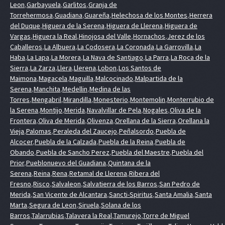
Leon
,
Garbayuela
,
Garlitos
,
Granja de
Torrehermosa
,
Guadiana
,
Guareña
,
Helechosa de los Montes
,
Herrera
del Duque
,
Higuera de la Serena
,
Higuera de Llerena
,
Higuera de
Vargas
,
Higuera la Real
,
Hinojosa del Valle
,
Hornachos
,
Jerez de los
Caballeros
,
La Albuera
,
La Codosera
,
La Coronada
,
La Garrovilla
,
La
Haba
,
La Lapa
,
La Morera
,
La Nava de Santiago
,
La Parra
,
La Roca de la
Sierra
,
La Zarza
,
Llera
,
Llerena
,
Lobon
,
Los Santos de
Maimona
,
Magacela
,
Maguilla
,
Malcocinado
,
Malpartida de la
Serena
,
Manchita
,
Medellin
,
Medina de las
Torres
,
Mengabril
,
Mirandilla
,
Monesterio
,
Montemolin
,
Monterrubio de
la Serena
,
Montijo
,
Merida
,
Navalvillar de Pela
,
Nogales
,
Oliva de la
Frontera
,
Oliva de Merida
,
Olivenza
,
Orellana de la Sierra
,
Orellana la
Vieja
,
Palomas
,
Peraleda del Zaucejo
,
Peñalsordo
,
Puebla de
Alcocer
,
Puebla de la Calzada
,
Puebla de la Reina
,
Puebla de
Obando
,
Puebla de Sancho Perez
,
Puebla del Maestre
,
Puebla del
Prior
,
Pueblonuevo del Guadiana
,
Quintana de la
Serena
,
Reina
,
Rena
,
Retamal de Llerena
,
Ribera del
Fresno
,
Risco
,
Salvaleon
,
Salvatierra de los Barros
,
San Pedro de
Merida
,
San Vicente de Alcantara
,
Sancti-Spiritus
,
Santa Amalia
,
Santa
Marta
,
Segura de Leon
,
Siruela
,
Solana de los
Barros
,
Talarrubias
,
Talavera la Real
,
Tamurejo
,
Torre de Miguel