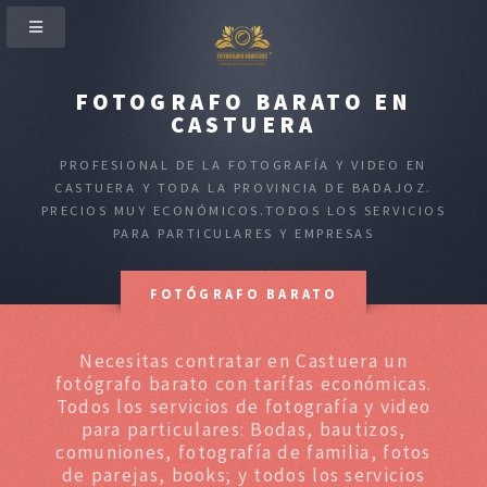
FOTOGRAFO BARATO EN
CASTUERA
PROFESIONAL DE LA FOTOGRAFÍA Y VIDEO EN
CASTUERA Y TODA LA PROVINCIA DE BADAJOZ.
PRECIOS MUY ECONÓMICOS.TODOS LOS SERVICIOS
PARA PARTICULARES Y EMPRESAS
FOTÓGRAFO BARATO
Necesitas contratar en Castuera un
fotógrafo barato con tarífas económicas.
Todos los servicios de fotografía y video
para particulares: Bodas, bautizos,
comuniones, fotografía de familia, fotos
de parejas, books; y todos los servicios