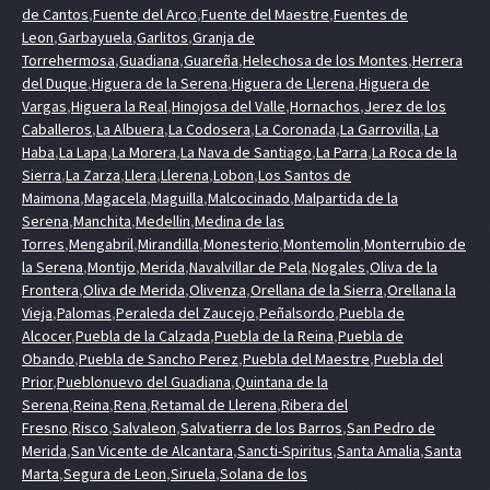
de Cantos
,
Fuente del Arco
,
Fuente del Maestre
,
Fuentes de
Leon
,
Garbayuela
,
Garlitos
,
Granja de
Torrehermosa
,
Guadiana
,
Guareña
,
Helechosa de los Montes
,
Herrera
del Duque
,
Higuera de la Serena
,
Higuera de Llerena
,
Higuera de
Vargas
,
Higuera la Real
,
Hinojosa del Valle
,
Hornachos
,
Jerez de los
Caballeros
,
La Albuera
,
La Codosera
,
La Coronada
,
La Garrovilla
,
La
Haba
,
La Lapa
,
La Morera
,
La Nava de Santiago
,
La Parra
,
La Roca de la
Sierra
,
La Zarza
,
Llera
,
Llerena
,
Lobon
,
Los Santos de
Maimona
,
Magacela
,
Maguilla
,
Malcocinado
,
Malpartida de la
Serena
,
Manchita
,
Medellin
,
Medina de las
Torres
,
Mengabril
,
Mirandilla
,
Monesterio
,
Montemolin
,
Monterrubio de
la Serena
,
Montijo
,
Merida
,
Navalvillar de Pela
,
Nogales
,
Oliva de la
Frontera
,
Oliva de Merida
,
Olivenza
,
Orellana de la Sierra
,
Orellana la
Vieja
,
Palomas
,
Peraleda del Zaucejo
,
Peñalsordo
,
Puebla de
Alcocer
,
Puebla de la Calzada
,
Puebla de la Reina
,
Puebla de
Obando
,
Puebla de Sancho Perez
,
Puebla del Maestre
,
Puebla del
Prior
,
Pueblonuevo del Guadiana
,
Quintana de la
Serena
,
Reina
,
Rena
,
Retamal de Llerena
,
Ribera del
Fresno
,
Risco
,
Salvaleon
,
Salvatierra de los Barros
,
San Pedro de
Merida
,
San Vicente de Alcantara
,
Sancti-Spiritus
,
Santa Amalia
,
Santa
Marta
,
Segura de Leon
,
Siruela
,
Solana de los