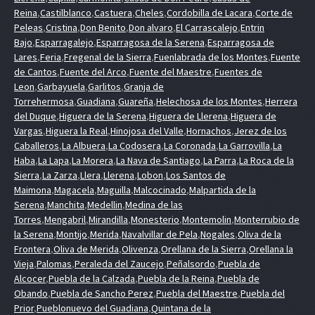
Reina
,
Castilblanco
,
Castuera
,
Cheles
,
Cordobilla de Lacara
,
Corte de
Peleas
,
Cristina
,
Don Benito
,
Don alvaro
,
El Carrascalejo
,
Entrin
Bajo
,
Esparragalejo
,
Esparragosa de la Serena
,
Esparragosa de
Lares
,
Feria
,
Fregenal de la Sierra
,
Fuenlabrada de los Montes
,
Fuente
de Cantos
,
Fuente del Arco
,
Fuente del Maestre
,
Fuentes de
Leon
,
Garbayuela
,
Garlitos
,
Granja de
Torrehermosa
,
Guadiana
,
Guareña
,
Helechosa de los Montes
,
Herrera
del Duque
,
Higuera de la Serena
,
Higuera de Llerena
,
Higuera de
Vargas
,
Higuera la Real
,
Hinojosa del Valle
,
Hornachos
,
Jerez de los
Caballeros
,
La Albuera
,
La Codosera
,
La Coronada
,
La Garrovilla
,
La
Haba
,
La Lapa
,
La Morera
,
La Nava de Santiago
,
La Parra
,
La Roca de la
Sierra
,
La Zarza
,
Llera
,
Llerena
,
Lobon
,
Los Santos de
Maimona
,
Magacela
,
Maguilla
,
Malcocinado
,
Malpartida de la
Serena
,
Manchita
,
Medellin
,
Medina de las
Torres
,
Mengabril
,
Mirandilla
,
Monesterio
,
Montemolin
,
Monterrubio de
la Serena
,
Montijo
,
Merida
,
Navalvillar de Pela
,
Nogales
,
Oliva de la
Frontera
,
Oliva de Merida
,
Olivenza
,
Orellana de la Sierra
,
Orellana la
Vieja
,
Palomas
,
Peraleda del Zaucejo
,
Peñalsordo
,
Puebla de
Alcocer
,
Puebla de la Calzada
,
Puebla de la Reina
,
Puebla de
Obando
,
Puebla de Sancho Perez
,
Puebla del Maestre
,
Puebla del
Prior
,
Pueblonuevo del Guadiana
,
Quintana de la