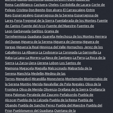
Reina
,
Castilblanco
,
Castuera
,
Cheles
,
Cordobilla de Lacara
,
Corte de
Peleas
,
Cristina
,
Don Benito
,
Don alvaro
,
El Carrascalejo
,
Entrin
Bajo
,
Esparragalejo
,
Esparragosa de la Serena
,
Esparragosa de
Lares
,
Feria
,
Fregenal de la Sierra
,
Fuenlabrada de los Montes
,
Fuente
de Cantos
,
Fuente del Arco
,
Fuente del Maestre
,
Fuentes de
Leon
,
Garbayuela
,
Garlitos
,
Granja de
Torrehermosa
,
Guadiana
,
Guareña
,
Helechosa de los Montes
,
Herrera
del Duque
,
Higuera de la Serena
,
Higuera de Llerena
,
Higuera de
Vargas
,
Higuera la Real
,
Hinojosa del Valle
,
Hornachos
,
Jerez de los
Caballeros
,
La Albuera
,
La Codosera
,
La Coronada
,
La Garrovilla
,
La
Haba
,
La Lapa
,
La Morera
,
La Nava de Santiago
,
La Parra
,
La Roca de la
Sierra
,
La Zarza
,
Llera
,
Llerena
,
Lobon
,
Los Santos de
Maimona
,
Magacela
,
Maguilla
,
Malcocinado
,
Malpartida de la
Serena
,
Manchita
,
Medellin
,
Medina de las
Torres
,
Mengabril
,
Mirandilla
,
Monesterio
,
Montemolin
,
Monterrubio de
la Serena
,
Montijo
,
Merida
,
Navalvillar de Pela
,
Nogales
,
Oliva de la
Frontera
,
Oliva de Merida
,
Olivenza
,
Orellana de la Sierra
,
Orellana la
Vieja
,
Palomas
,
Peraleda del Zaucejo
,
Peñalsordo
,
Puebla de
Alcocer
,
Puebla de la Calzada
,
Puebla de la Reina
,
Puebla de
Obando
,
Puebla de Sancho Perez
,
Puebla del Maestre
,
Puebla del
Prior
,
Pueblonuevo del Guadiana
,
Quintana de la