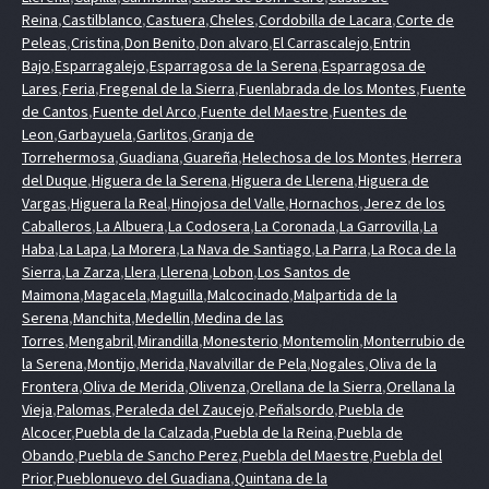
Reina
,
Castilblanco
,
Castuera
,
Cheles
,
Cordobilla de Lacara
,
Corte de
Peleas
,
Cristina
,
Don Benito
,
Don alvaro
,
El Carrascalejo
,
Entrin
Bajo
,
Esparragalejo
,
Esparragosa de la Serena
,
Esparragosa de
Lares
,
Feria
,
Fregenal de la Sierra
,
Fuenlabrada de los Montes
,
Fuente
de Cantos
,
Fuente del Arco
,
Fuente del Maestre
,
Fuentes de
Leon
,
Garbayuela
,
Garlitos
,
Granja de
Torrehermosa
,
Guadiana
,
Guareña
,
Helechosa de los Montes
,
Herrera
del Duque
,
Higuera de la Serena
,
Higuera de Llerena
,
Higuera de
Vargas
,
Higuera la Real
,
Hinojosa del Valle
,
Hornachos
,
Jerez de los
Caballeros
,
La Albuera
,
La Codosera
,
La Coronada
,
La Garrovilla
,
La
Haba
,
La Lapa
,
La Morera
,
La Nava de Santiago
,
La Parra
,
La Roca de la
Sierra
,
La Zarza
,
Llera
,
Llerena
,
Lobon
,
Los Santos de
Maimona
,
Magacela
,
Maguilla
,
Malcocinado
,
Malpartida de la
Serena
,
Manchita
,
Medellin
,
Medina de las
Torres
,
Mengabril
,
Mirandilla
,
Monesterio
,
Montemolin
,
Monterrubio de
la Serena
,
Montijo
,
Merida
,
Navalvillar de Pela
,
Nogales
,
Oliva de la
Frontera
,
Oliva de Merida
,
Olivenza
,
Orellana de la Sierra
,
Orellana la
Vieja
,
Palomas
,
Peraleda del Zaucejo
,
Peñalsordo
,
Puebla de
Alcocer
,
Puebla de la Calzada
,
Puebla de la Reina
,
Puebla de
Obando
,
Puebla de Sancho Perez
,
Puebla del Maestre
,
Puebla del
Prior
,
Pueblonuevo del Guadiana
,
Quintana de la