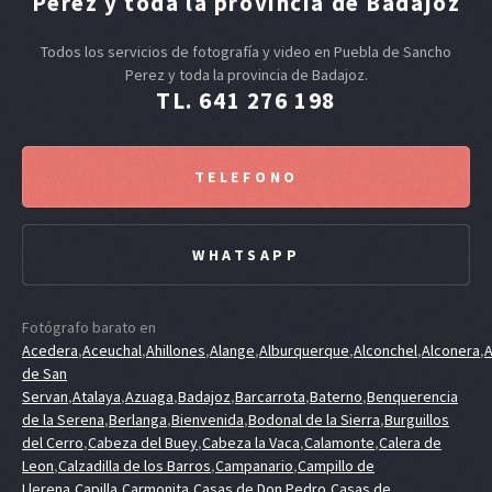
Perez y toda la provincia de Badajoz
Todos los servicios de fotografía y video en Puebla de Sancho
Perez y toda la provincia de Badajoz.
TL. 641 276 198
TELEFONO
WHATSAPP
Fotógrafo barato en
Acedera
,
Aceuchal
,
Ahillones
,
Alange
,
Alburquerque
,
Alconchel
,
Alconera
,
A
de San
Servan
,
Atalaya
,
Azuaga
,
Badajoz
,
Barcarrota
,
Baterno
,
Benquerencia
de la Serena
,
Berlanga
,
Bienvenida
,
Bodonal de la Sierra
,
Burguillos
del Cerro
,
Cabeza del Buey
,
Cabeza la Vaca
,
Calamonte
,
Calera de
Leon
,
Calzadilla de los Barros
,
Campanario
,
Campillo de
Llerena
,
Capilla
,
Carmonita
,
Casas de Don Pedro
,
Casas de