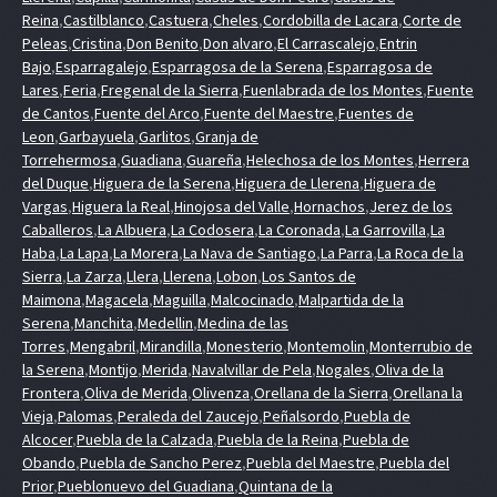
Reina
,
Castilblanco
,
Castuera
,
Cheles
,
Cordobilla de Lacara
,
Corte de
Peleas
,
Cristina
,
Don Benito
,
Don alvaro
,
El Carrascalejo
,
Entrin
Bajo
,
Esparragalejo
,
Esparragosa de la Serena
,
Esparragosa de
Lares
,
Feria
,
Fregenal de la Sierra
,
Fuenlabrada de los Montes
,
Fuente
de Cantos
,
Fuente del Arco
,
Fuente del Maestre
,
Fuentes de
Leon
,
Garbayuela
,
Garlitos
,
Granja de
Torrehermosa
,
Guadiana
,
Guareña
,
Helechosa de los Montes
,
Herrera
del Duque
,
Higuera de la Serena
,
Higuera de Llerena
,
Higuera de
Vargas
,
Higuera la Real
,
Hinojosa del Valle
,
Hornachos
,
Jerez de los
Caballeros
,
La Albuera
,
La Codosera
,
La Coronada
,
La Garrovilla
,
La
Haba
,
La Lapa
,
La Morera
,
La Nava de Santiago
,
La Parra
,
La Roca de la
Sierra
,
La Zarza
,
Llera
,
Llerena
,
Lobon
,
Los Santos de
Maimona
,
Magacela
,
Maguilla
,
Malcocinado
,
Malpartida de la
Serena
,
Manchita
,
Medellin
,
Medina de las
Torres
,
Mengabril
,
Mirandilla
,
Monesterio
,
Montemolin
,
Monterrubio de
la Serena
,
Montijo
,
Merida
,
Navalvillar de Pela
,
Nogales
,
Oliva de la
Frontera
,
Oliva de Merida
,
Olivenza
,
Orellana de la Sierra
,
Orellana la
Vieja
,
Palomas
,
Peraleda del Zaucejo
,
Peñalsordo
,
Puebla de
Alcocer
,
Puebla de la Calzada
,
Puebla de la Reina
,
Puebla de
Obando
,
Puebla de Sancho Perez
,
Puebla del Maestre
,
Puebla del
Prior
,
Pueblonuevo del Guadiana
,
Quintana de la