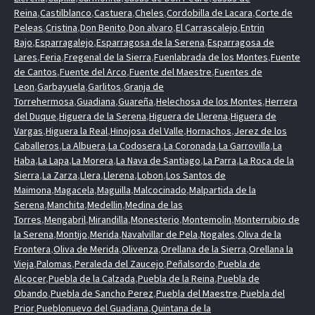
Reina
,
Castilblanco
,
Castuera
,
Cheles
,
Cordobilla de Lacara
,
Corte de
Peleas
,
Cristina
,
Don Benito
,
Don alvaro
,
El Carrascalejo
,
Entrin
Bajo
,
Esparragalejo
,
Esparragosa de la Serena
,
Esparragosa de
Lares
,
Feria
,
Fregenal de la Sierra
,
Fuenlabrada de los Montes
,
Fuente
de Cantos
,
Fuente del Arco
,
Fuente del Maestre
,
Fuentes de
Leon
,
Garbayuela
,
Garlitos
,
Granja de
Torrehermosa
,
Guadiana
,
Guareña
,
Helechosa de los Montes
,
Herrera
del Duque
,
Higuera de la Serena
,
Higuera de Llerena
,
Higuera de
Vargas
,
Higuera la Real
,
Hinojosa del Valle
,
Hornachos
,
Jerez de los
Caballeros
,
La Albuera
,
La Codosera
,
La Coronada
,
La Garrovilla
,
La
Haba
,
La Lapa
,
La Morera
,
La Nava de Santiago
,
La Parra
,
La Roca de la
Sierra
,
La Zarza
,
Llera
,
Llerena
,
Lobon
,
Los Santos de
Maimona
,
Magacela
,
Maguilla
,
Malcocinado
,
Malpartida de la
Serena
,
Manchita
,
Medellin
,
Medina de las
Torres
,
Mengabril
,
Mirandilla
,
Monesterio
,
Montemolin
,
Monterrubio de
la Serena
,
Montijo
,
Merida
,
Navalvillar de Pela
,
Nogales
,
Oliva de la
Frontera
,
Oliva de Merida
,
Olivenza
,
Orellana de la Sierra
,
Orellana la
Vieja
,
Palomas
,
Peraleda del Zaucejo
,
Peñalsordo
,
Puebla de
Alcocer
,
Puebla de la Calzada
,
Puebla de la Reina
,
Puebla de
Obando
,
Puebla de Sancho Perez
,
Puebla del Maestre
,
Puebla del
Prior
,
Pueblonuevo del Guadiana
,
Quintana de la