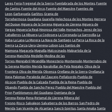
Lares
,
Feria
,
Fregenal de la Sierra
,
Fuenlabrada de los Montes
,
Fuente
de Cantos
,
Fuente del Arco
,
Fuente del Maestre
,
Fuentes de
Leon
,
Garbayuela
,
Garlitos
,
Granja de
Torrehermosa
,
Guadiana
,
Guareña
,
Helechosa de los Montes
,
Herrera
del Duque
,
Higuera de la Serena
,
Higuera de Llerena
,
Higuera de
Vargas
,
Higuera la Real
,
Hinojosa del Valle
,
Hornachos
,
Jerez de los
Caballeros
,
La Albuera
,
La Codosera
,
La Coronada
,
La Garrovilla
,
La
Haba
,
La Lapa
,
La Morera
,
La Nava de Santiago
,
La Parra
,
La Roca de la
Sierra
,
La Zarza
,
Llera
,
Llerena
,
Lobon
,
Los Santos de
Maimona
,
Magacela
,
Maguilla
,
Malcocinado
,
Malpartida de la
Serena
,
Manchita
,
Medellin
,
Medina de las
Torres
,
Mengabril
,
Mirandilla
,
Monesterio
,
Montemolin
,
Monterrubio de
la Serena
,
Montijo
,
Merida
,
Navalvillar de Pela
,
Nogales
,
Oliva de la
Frontera
,
Oliva de Merida
,
Olivenza
,
Orellana de la Sierra
,
Orellana la
Vieja
,
Palomas
,
Peraleda del Zaucejo
,
Peñalsordo
,
Puebla de
Alcocer
,
Puebla de la Calzada
,
Puebla de la Reina
,
Puebla de
Obando
,
Puebla de Sancho Perez
,
Puebla del Maestre
,
Puebla del
Prior
,
Pueblonuevo del Guadiana
,
Quintana de la
Serena
,
Reina
,
Rena
,
Retamal de Llerena
,
Ribera del
Fresno
,
Risco
,
Salvaleon
,
Salvatierra de los Barros
,
San Pedro de
Merida
,
San Vicente de Alcantara
,
Sancti-Spiritus
,
Santa Amalia
,
Santa