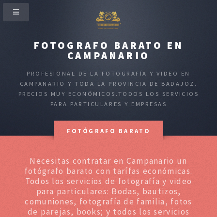
FOTOGRAFO BARATO EN
CAMPANARIO
PROFESIONAL DE LA FOTOGRAFÍA Y VIDEO EN
CAMPANARIO Y TODA LA PROVINCIA DE BADAJOZ.
PRECIOS MUY ECONÓMICOS.TODOS LOS SERVICIOS
PARA PARTICULARES Y EMPRESAS
FOTÓGRAFO BARATO
Necesitas contratar en Campanario un
fotógrafo barato con tarífas económicas.
Todos los servicios de fotografía y video
para particulares: Bodas, bautizos,
comuniones, fotografía de familia, fotos
de parejas, books; y todos los servicios